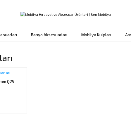
esuarları
Banyo Aksesuarları
Mobilya Kulpları
Ar
ları
arları
Krom Q25