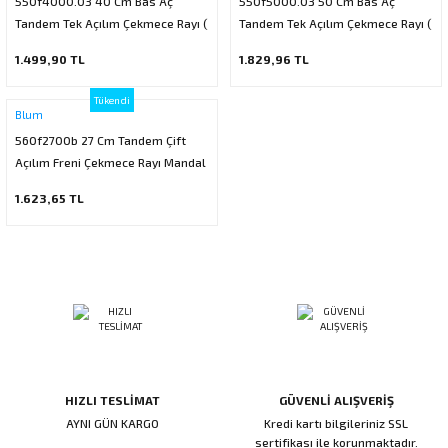
550f4000.03 40 Cm Bas Aç
550f5000.03 50 Cm Bas Aç
ı
ar
r
Tandem Tek Açılım Çekmece Rayı (
Kapı Rakamları/Yönlendirme
Teknik Malzemeler
Acil Çıkış Kapısı Kilidi
Alüminyum Folyo Bant
Fırçalar
Tandem Tek Açılım Çekmece Rayı (
Mandal Ve Basaç Dahil )
Mandal Ve Basaç Dahil )
1.499,90 TL
1.829,96 TL
i
Süpürgelik
Kapı Fitili
Silindirli Gömme Kilitler
İskarpela
Tükendi
Blum
leri
lik
Kapı Altı Fırça
Gömme Emniyet Kilitleri
Çekiç/Keser
560f2700b 27 Cm Tandem Çift
Açılım Freni Çekmece Rayı Mandal
Sürgüler
Elektrikli Kapı Karşılıkları
Pense
Dahil
1.623,65 TL
Ispatula
uarları
ri
Marangoz Rende
ri
e/Ses Stoperi
ı
HIZLI TESLİMAT
GÜVENLİ ALIŞVERİŞ
patıcıları
emleri
AYNI GÜN KARGO
Kredi kartı bilgileriniz SSL
sertifikası ile korunmaktadır.