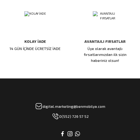
rı
manları
KOLAY İADE
AVANTAJLI FIRSATLAR
14 GÜN İÇİNDE ÜCRETSİZ İADE
Üye olarak avantajlı
fırsatlarımızdan ilk sizin
haberiniz olsun!
digital.marketing@benmobilya.com
0(552) 726 57 52