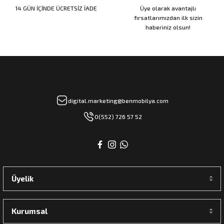
14 GÜN İÇİNDE ÜCRETSİZ İADE
Üye olarak avantajlı
fırsatlarımızdan ilk sizin
haberiniz olsun!
rı
manları
digital.marketing@benmobilya.com
0(552) 726 57 52
Üyelik
Kurumsal