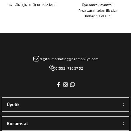
14 GÜN İÇİNDE ÜCRETSİZ İADE
Üye olarak avantajlı
fırsatlarımızdan ilk sizin
haberiniz olsun!
rı
manları
digital.marketing@benmobilya.com
0(552) 726 57 52
Üyelik
Kurumsal