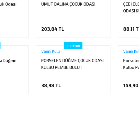
uk Odası
UMUT BALİNA ÇOCUK ODASI
ÇEBİ E
ODASI 
203,84 TL
88,11 
Tükendi
Vanni Kulp
Vanni Ku
sı Düğme
PORSELEN DÜĞME ÇOCUK ODASI
Porsele
KULBU PEMBE BULUT
Kulbu P
Kulplar
38,98 TL
149,90