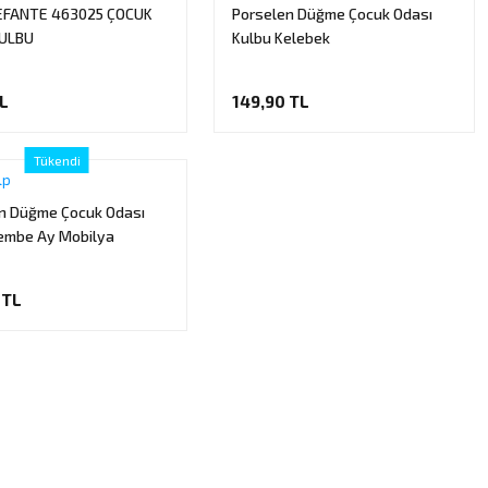
LEFANTE 463025 ÇOCUK
Porselen Düğme Çocuk Odası
KULBU
Kulbu Kelebek
TL
149,90 TL
Tükendi
lp
n Düğme Çocuk Odası
embe Ay Mobilya
ı Mor Uzun
 TL