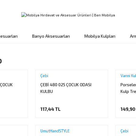
esuarları
Banyo Aksesuarları
Mobilya Kulpları
Ar
p
Çebi
Vanni Ku
 ÇOCUK
ÇEBİ 480 025 ÇOCUK ODASI
Porsele
KULBU
Kulp Tr
117,44 TL
149,90
UmutHandSTYLE
Çebi