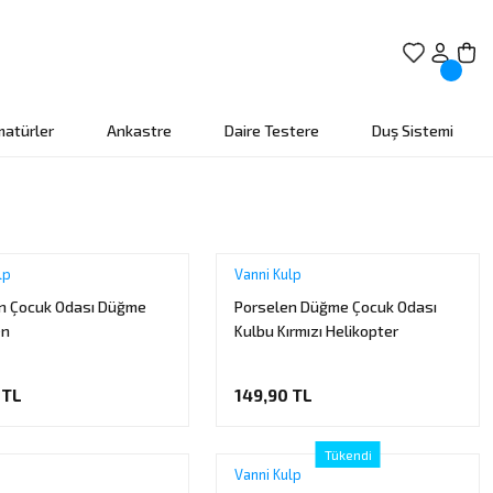
matürler
Ankastre
Daire Testere
Duş Sistemi
lp
Vanni Kulp
n Çocuk Odası Düğme
Porselen Düğme Çocuk Odası
en
Kulbu Kırmızı Helikopter
 TL
149,90 TL
Tükendi
Vanni Kulp