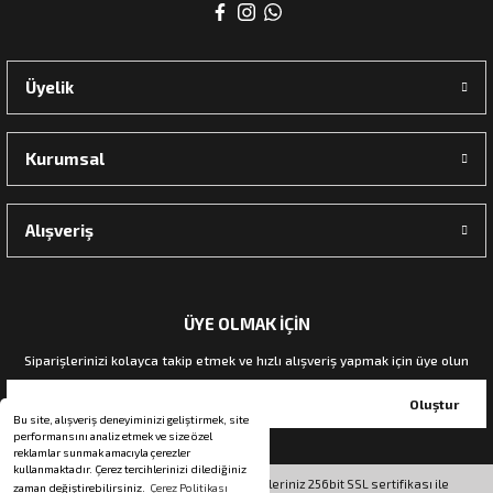
rı
Üyelik
manları
Kurumsal
Alışveriş
ÜYE OLMAK İÇİN
Siparişlerinizi kolayca takip etmek ve hızlı alışveriş yapmak için üye olun
Oluştur
Bu site, alışveriş deneyiminizi geliştirmek, site
performansını analiz etmek ve size özel
reklamlar sunmak amacıyla çerezler
kullanmaktadır. Çerez tercihlerinizi dilediğiniz
© Tüm hakları saklıdır. Kredi kartı bilgileriniz 256bit SSL sertifikası ile
zaman değiştirebilirsiniz.
Çerez Politikası