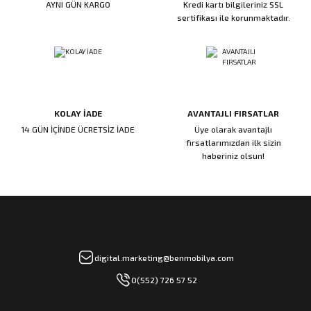
AYNI GÜN KARGO
Kredi kartı bilgileriniz SSL
ı
ar
r
Kapı Rakamları/Yönlendirme
Teknik Malzemeler
Acil Çıkış Kapısı Kilidi
Alüminyum Folyo Bant
Fırçalar
sertifikası ile korunmaktadır.
i
Süpürgelik
Kapı Fitili
Silindirli Gömme Kilitler
İskarpela
leri
lik
Kapı Altı Fırça
Gömme Emniyet Kilitleri
Çekiç/Keser
KOLAY İADE
AVANTAJLI FIRSATLAR
Sürgüler
Elektrikli Kapı Karşılıkları
Pense
14 GÜN İÇİNDE ÜCRETSİZ İADE
Üye olarak avantajlı
fırsatlarımızdan ilk sizin
Ispatula
haberiniz olsun!
uarları
ri
Marangoz Rende
ri
e/Ses Stoperi
ı
digital.marketing@benmobilya.com
0(552) 726 57 52
patıcıları
emleri