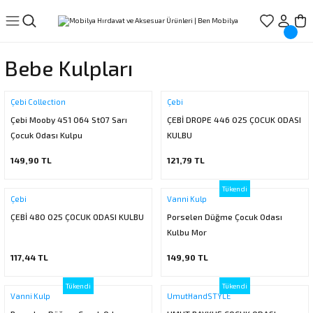
Geri Dön
Geri Dön
Geri Dön
Geri Dön
Geri Dön
Geri Dön
Geri Dön
esuarları
davat
suarları
uarları
ları
Kapı Aksesuarları
Portmanto Askılık
Mobilya Ayakları
Bağlantı Sistemleri
Dübel Çeşitleri
Yapıştırıcı
Çekmece Rayı
Kapı Kilidi
Vida Çeşitleri
Bant Çeşitleri
El Aletleri
Ambalaj Ürünleri
Sürgü Sistemleri
Menteşe
Kapı Hırdavatı
Aspiratörler ve Aksesuarlar
Bebe Kulpları
arı
ksesuarları
/Bornozluk
Zamak Kulplar
sı
törler ve Davlumbazlar
Kapı Tokmak
Ayder Askı
Alüminyum Ayaklar
Karyola Demiri
Plastik Dübel
Genel Bakım Ürünleri
Tandem Ray
İç(Oda)Kapı Gömme Kilitleri
Sunta Vidası
Kenar Bantları
Elektrikli El Aletleri
Battaniye
Masa Rayı
Tas menteşeler
Kapı Kolları
Aspiratörler
Çebi Collection
Çebi
Çebi Mooby 451 064 St07 Sarı
ÇEBİ DROPE 446 025 ÇOCUK ODASI
ık
sı
k Makineleri
Kapı Taktak
Umut Kulp Askı
Masa Ayakları
Metal Bağlantı Elemanları
Metal Dübel
Hızlı Yapıştırıcı Çeşitleri
Teleskopik Ray
Banyo/Wc Kapı Kilitleri
Maskeleme Bantları
Testereler
Streç Film
Masa Rayı Aksesuar
Pipo menteşe
Aspiratör Borusu
Çocuk Odası Kulpu
KULBU
kleri
ı
lapları
Kapı Menteşeleri
Erkul Askı
Metal Ayaklar
Metal Gönyeler
Köpük Çeşitleri
Frenli Teleskopik Ray
Barel Kilitler
Kaydırmazlık Bantı
Tornavida
Panjur İpi
Gardrop Sürgü Sistemi
Kapı Menteşesi
149,90 TL
121,79 TL
Tükendi
ri
ır Makineleri
Kapı Tamponu
Çebi Kulp Askı
Plastik Ayaklar
Minifix
Silikon ve Mastik Çeşitleri
Klasik Çekmece Rayı
Çelik Kapı Kilitleri
Koli Bantı
Su Terazisi
Balonlu Naylon
Kapı Sürgü Sistemi
Çebi
Vanni Kulp
ÇEBİ 480 025 ÇOCUK ODASI KULBU
Porselen Düğme Çocuk Odası
rı
ı
sı
arı
ar
Kapı Dürbünü
Vanni Askı
Plastik Bağlantı Elemanları
Tutkal Çeşitleri
Dış Kapı Kilitleri
Çift taraflı Bantlar
Hırdavat tabanca çeşitleri
Kapak Sürgü Sistemi
Kulbu Mor
117,44 TL
149,90 TL
a menteşeler
ları
r
ları
dalgalar
Emniyet Sürgüsü/Zinciri
Nobel Askı
Rekorlar
Topuzlu Kilit
Teflon Bant
Metre
Kapak Gerdirme Elemanı
Tükendi
Tükendi
ucu
e Aksesuarlar
ar
Kapı Rozeti
Tempo Askı
T Bağlantı Elemanları
Kapı Hidroliği
Pencere Kapı Bantı
Maket bıçağı
Sürme Kapak Yavaşlatıcı
Vanni Kulp
UmutHandSTYLE