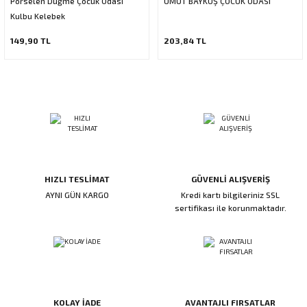
Porselen Düğme Çocuk Odası
UMUT BAYKUŞ ÇOCUK ODASI
ı
ar
r
Kulbu Kelebek
Kapı Rakamları/Yönlendirme
Teknik Malzemeler
Acil Çıkış Kapısı Kilidi
Alüminyum Folyo Bant
Fırçalar
149,90 TL
203,84 TL
i
Süpürgelik
Kapı Fitili
Silindirli Gömme Kilitler
İskarpela
leri
lik
Kapı Altı Fırça
Gömme Emniyet Kilitleri
Çekiç/Keser
Sürgüler
Elektrikli Kapı Karşılıkları
Pense
Ispatula
HIZLI TESLİMAT
GÜVENLİ ALIŞVERİŞ
uarları
ri
Marangoz Rende
AYNI GÜN KARGO
Kredi kartı bilgileriniz SSL
sertifikası ile korunmaktadır.
ri
e/Ses Stoperi
ı
patıcıları
emleri
KOLAY İADE
AVANTAJLI FIRSATLAR