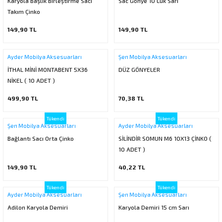
Karyola Başlık Birleştirme Sacı
Sac Gönye 10 Luk Sarı
ı
ar
r
Takım Çinko
Kapı Rakamları/Yönlendirme
Teknik Malzemeler
Acil Çıkış Kapısı Kilidi
Alüminyum Folyo Bant
Fırçalar
149,90 TL
149,90 TL
i
Süpürgelik
Kapı Fitili
Silindirli Gömme Kilitler
İskarpela
Ayder Mobilya Aksesuarları
Şen Mobilya Aksesuarları
leri
lik
Kapı Altı Fırça
Gömme Emniyet Kilitleri
Çekiç/Keser
İTHAL MİNİ MONTABENT 5X36
DÜZ GÖNYELER
NİKEL ( 10 ADET )
Sürgüler
Elektrikli Kapı Karşılıkları
Pense
499,90 TL
70,38 TL
Ispatula
Tükendi
Tükendi
Şen Mobilya Aksesuarları
Ayder Mobilya Aksesuarları
uarları
ri
Marangoz Rende
Bağlantı Sacı Orta Çinko
SİLİNDİR SOMUN M6 10X13 ÇİNKO (
10 ADET )
ri
149,90 TL
40,22 TL
e/Ses Stoperi
ı
Tükendi
Tükendi
Ayder Mobilya Aksesuarları
Şen Mobilya Aksesuarları
patıcıları
emleri
Adilon Karyola Demiri
Karyola Demiri 15 cm Sarı