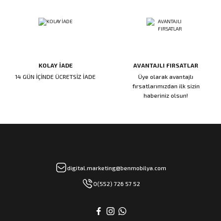
rı
manları
KOLAY İADE
AVANTAJLI FIRSATLAR
14 GÜN İÇİNDE ÜCRETSİZ İADE
Üye olarak avantajlı
fırsatlarımızdan ilk sizin
haberiniz olsun!
digital.marketing@benmobilya.com
0(552) 726 57 52