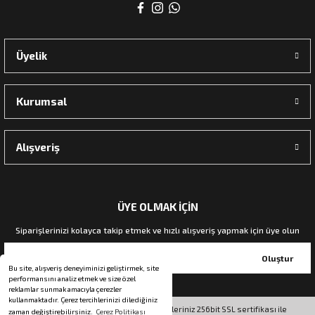
rı
Üyelik
manları
Kurumsal
Alışveriş
ÜYE OLMAK İÇİN
Siparişlerinizi kolayca takip etmek ve hızlı alışveriş yapmak için üye olun
Oluştur
Bu site, alışveriş deneyiminizi geliştirmek, site
performansını analiz etmek ve size özel
reklamlar sunmak amacıyla çerezler
kullanmaktadır. Çerez tercihlerinizi dilediğiniz
© Tüm hakları saklıdır. Kredi kartı bilgileriniz 256bit SSL sertifikası ile
zaman değiştirebilirsiniz.
Çerez Politikası