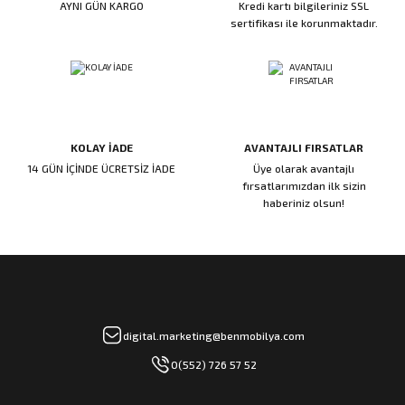
AYNI GÜN KARGO
Kredi kartı bilgileriniz SSL
ı
ar
r
Kapı Rakamları/Yönlendirme
Teknik Malzemeler
Acil Çıkış Kapısı Kilidi
Alüminyum Folyo Bant
Fırçalar
sertifikası ile korunmaktadır.
i
Süpürgelik
Kapı Fitili
Silindirli Gömme Kilitler
İskarpela
leri
lik
Kapı Altı Fırça
Gömme Emniyet Kilitleri
Çekiç/Keser
KOLAY İADE
AVANTAJLI FIRSATLAR
Sürgüler
Elektrikli Kapı Karşılıkları
Pense
14 GÜN İÇİNDE ÜCRETSİZ İADE
Üye olarak avantajlı
fırsatlarımızdan ilk sizin
Ispatula
haberiniz olsun!
uarları
ri
Marangoz Rende
ri
e/Ses Stoperi
ı
digital.marketing@benmobilya.com
0(552) 726 57 52
patıcıları
emleri