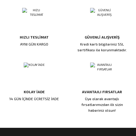
ı
ar
r
Kapı Rakamları/Yönlendirme
Teknik Malzemeler
Acil Çıkış Kapısı Kilidi
Alüminyum Folyo Bant
Fırçalar
i
Süpürgelik
Kapı Fitili
Silindirli Gömme Kilitler
İskarpela
leri
lik
Kapı Altı Fırça
Gömme Emniyet Kilitleri
Çekiç/Keser
HIZLI TESLİMAT
GÜVENLİ ALIŞVERİŞ
AYNI GÜN KARGO
Kredi kartı bilgileriniz SSL
sertifikası ile korunmaktadır.
Sürgüler
Elektrikli Kapı Karşılıkları
Pense
Ispatula
uarları
ri
Marangoz Rende
KOLAY İADE
AVANTAJLI FIRSATLAR
ri
14 GÜN İÇİNDE ÜCRETSİZ İADE
Üye olarak avantajlı
fırsatlarımızdan ilk sizin
haberiniz olsun!
e/Ses Stoperi
ı
patıcıları
emleri