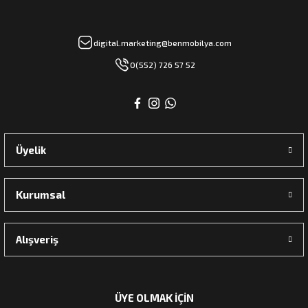
digital.marketing@benmobilya.com
rı
0(552) 726 57 52
manları
Üyelik
Kurumsal
Alışveriş
ÜYE OLMAK İÇİN