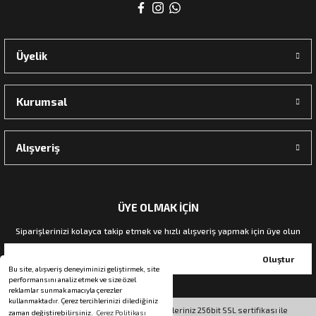
rı
Üyelik
manları
Kurumsal
Alışveriş
ÜYE OLMAK İÇİN
Siparişlerinizi kolayca takip etmek ve hızlı alışveriş yapmak için üye olun
Oluştur
Bu site, alışveriş deneyiminizi geliştirmek, site
performansını analiz etmek ve size özel
reklamlar sunmak amacıyla çerezler
kullanmaktadır. Çerez tercihlerinizi dilediğiniz
© Tüm hakları saklıdır. Kredi kartı bilgileriniz 256bit SSL sertifikası ile
zaman değiştirebilirsiniz.
Çerez Politikası