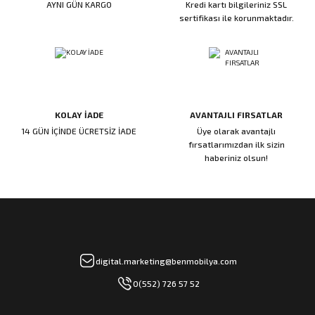
AYNI GÜN KARGO
Kredi kartı bilgileriniz SSL
ı
ar
r
Kapı Rakamları/Yönlendirme
Teknik Malzemeler
Acil Çıkış Kapısı Kilidi
Alüminyum Folyo Bant
Fırçalar
sertifikası ile korunmaktadır.
i
Süpürgelik
Kapı Fitili
Silindirli Gömme Kilitler
İskarpela
leri
lik
Kapı Altı Fırça
Gömme Emniyet Kilitleri
Çekiç/Keser
KOLAY İADE
AVANTAJLI FIRSATLAR
Sürgüler
Elektrikli Kapı Karşılıkları
Pense
14 GÜN İÇİNDE ÜCRETSİZ İADE
Üye olarak avantajlı
fırsatlarımızdan ilk sizin
Ispatula
haberiniz olsun!
uarları
ri
Marangoz Rende
ri
e/Ses Stoperi
ı
digital.marketing@benmobilya.com
0(552) 726 57 52
patıcıları
emleri