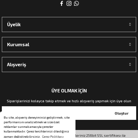
rı
Üyelik
manları
Kurumsal
Alışveriş
ÜYE OLMAK İÇİN
Siparişlerinizi kolayca takip etmek ve hızlı alışveriş yapmak için üye olun
Oluştur
Bu site, alışveriş deneyiminizi geliştirmek, site
performansını analiz etmek ve size özel
reklamlar sunmak amacıyla çerezler
kullanmaktadır. Çerez tercihlerinizi dilediğiniz
© Tüm hakları saklıdır. Kredi kartı bilgileriniz 256bit SSL sertifikası ile
zaman değiştirebilirsiniz.
Çerez Politikası