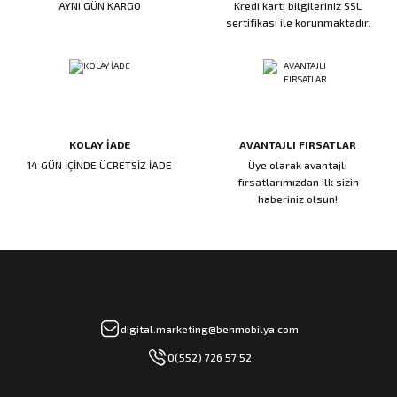
AYNI GÜN KARGO
Kredi kartı bilgileriniz SSL
ı
ar
r
Kapı Rakamları/Yönlendirme
Teknik Malzemeler
Acil Çıkış Kapısı Kilidi
Alüminyum Folyo Bant
Fırçalar
sertifikası ile korunmaktadır.
i
Süpürgelik
Kapı Fitili
Silindirli Gömme Kilitler
İskarpela
leri
lik
Kapı Altı Fırça
Gömme Emniyet Kilitleri
Çekiç/Keser
KOLAY İADE
AVANTAJLI FIRSATLAR
Sürgüler
Elektrikli Kapı Karşılıkları
Pense
14 GÜN İÇİNDE ÜCRETSİZ İADE
Üye olarak avantajlı
fırsatlarımızdan ilk sizin
Ispatula
haberiniz olsun!
uarları
ri
Marangoz Rende
ri
e/Ses Stoperi
ı
digital.marketing@benmobilya.com
0(552) 726 57 52
patıcıları
emleri