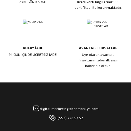
AYNI GÜN KARGO
Kredi kartı bilgileriniz SSL
ı
ar
r
Kapı Rakamları/Yönlendirme
Teknik Malzemeler
Acil Çıkış Kapısı Kilidi
Alüminyum Folyo Bant
Fırçalar
sertifikası ile korunmaktadır.
i
Süpürgelik
Kapı Fitili
Silindirli Gömme Kilitler
İskarpela
leri
lik
Kapı Altı Fırça
Gömme Emniyet Kilitleri
Çekiç/Keser
KOLAY İADE
AVANTAJLI FIRSATLAR
Sürgüler
Elektrikli Kapı Karşılıkları
Pense
14 GÜN İÇİNDE ÜCRETSİZ İADE
Üye olarak avantajlı
fırsatlarımızdan ilk sizin
Ispatula
haberiniz olsun!
uarları
ri
Marangoz Rende
ri
e/Ses Stoperi
ı
digital.marketing@benmobilya.com
0(552) 726 57 52
patıcıları
emleri