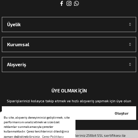
rı
Üyelik
manları
Kurumsal
Alışveriş
ÜYE OLMAK İÇİN
Siparişlerinizi kolayca takip etmek ve hızlı alışveriş yapmak için üye olun
Oluştur
Bu site, alışveriş deneyiminizi geliştirmek, site
performansını analiz etmek ve size özel
reklamlar sunmak amacıyla çerezler
kullanmaktadır. Çerez tercihlerinizi dilediğiniz
© Tüm hakları saklıdır. Kredi kartı bilgileriniz 256bit SSL sertifikası ile
zaman değiştirebilirsiniz.
Çerez Politikası