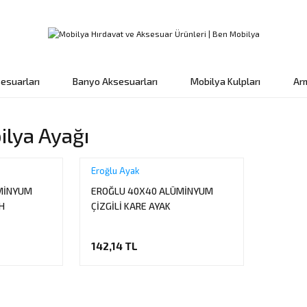
esuarları
Banyo Aksesuarları
Mobilya Kulpları
Ar
lya Ayağı
Eroğlu Ayak
MİNYUM
EROĞLU 40X40 ALÜMİNYUM
H
ÇİZGİLİ KARE AYAK
142,14 TL