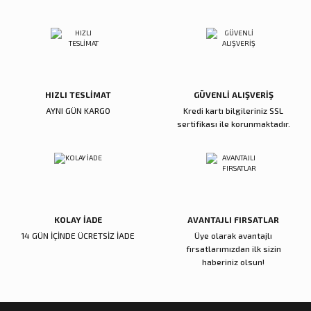
ı
ar
r
Kapı Rakamları/Yönlendirme
Teknik Malzemeler
Acil Çıkış Kapısı Kilidi
Alüminyum Folyo Bant
Fırçalar
i
Süpürgelik
Kapı Fitili
Silindirli Gömme Kilitler
İskarpela
leri
lik
Kapı Altı Fırça
Gömme Emniyet Kilitleri
Çekiç/Keser
HIZLI TESLİMAT
GÜVENLİ ALIŞVERİŞ
AYNI GÜN KARGO
Kredi kartı bilgileriniz SSL
Sürgüler
Elektrikli Kapı Karşılıkları
Pense
sertifikası ile korunmaktadır.
Ispatula
uarları
ri
Marangoz Rende
KOLAY İADE
AVANTAJLI FIRSATLAR
ri
14 GÜN İÇİNDE ÜCRETSİZ İADE
Üye olarak avantajlı
fırsatlarımızdan ilk sizin
e/Ses Stoperi
ı
haberiniz olsun!
patıcıları
emleri