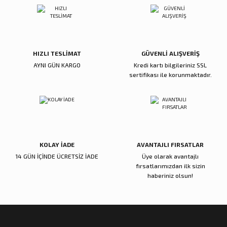
rı
HIZLI TESLİMAT
GÜVENLİ ALIŞVERİŞ
manları
AYNI GÜN KARGO
Kredi kartı bilgileriniz SSL
sertifikası ile korunmaktadır.
KOLAY İADE
AVANTAJLI FIRSATLAR
14 GÜN İÇİNDE ÜCRETSİZ İADE
Üye olarak avantajlı
fırsatlarımızdan ilk sizin
haberiniz olsun!