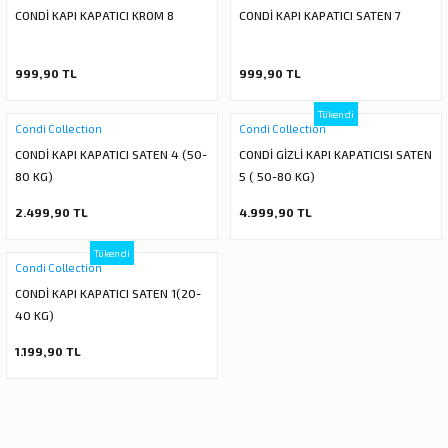
CONDİ KAPI KAPATICI KROM 8
CONDİ KAPI KAPATICI SATEN 7
ı
ar
r
Kapı Rakamları/Yönlendirme
Teknik Malzemeler
Acil Çıkış Kapısı Kilidi
Alüminyum Folyo Bant
Fırçalar
i
Süpürgelik
Kapı Fitili
Silindirli Gömme Kilitler
İskarpela
999,90 TL
999,90 TL
Tükendi
leri
lik
Kapı Altı Fırça
Gömme Emniyet Kilitleri
Çekiç/Keser
Condi Collection
Condi Collection
CONDİ KAPI KAPATICI SATEN 4 (50-
CONDİ GİZLİ KAPI KAPATICISI SATEN
Sürgüler
Elektrikli Kapı Karşılıkları
Pense
80 KG)
5 ( 50-80 KG)
2.499,90 TL
4.999,90 TL
Ispatula
Tükendi
uarları
ri
Condi Collection
Marangoz Rende
CONDİ KAPI KAPATICI SATEN 1(20-
40 KG)
ri
1.199,90 TL
e/Ses Stoperi
ı
patıcıları
emleri