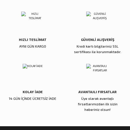
ı
ar
r
Kapı Rakamları/Yönlendirme
Teknik Malzemeler
Acil Çıkış Kapısı Kilidi
Alüminyum Folyo Bant
Fırçalar
i
Süpürgelik
Kapı Fitili
Silindirli Gömme Kilitler
İskarpela
leri
lik
Kapı Altı Fırça
Gömme Emniyet Kilitleri
Çekiç/Keser
HIZLI TESLİMAT
GÜVENLİ ALIŞVERİŞ
AYNI GÜN KARGO
Kredi kartı bilgileriniz SSL
Sürgüler
Elektrikli Kapı Karşılıkları
Pense
sertifikası ile korunmaktadır.
Ispatula
uarları
ri
Marangoz Rende
KOLAY İADE
AVANTAJLI FIRSATLAR
ri
14 GÜN İÇİNDE ÜCRETSİZ İADE
Üye olarak avantajlı
fırsatlarımızdan ilk sizin
e/Ses Stoperi
ı
haberiniz olsun!
patıcıları
emleri