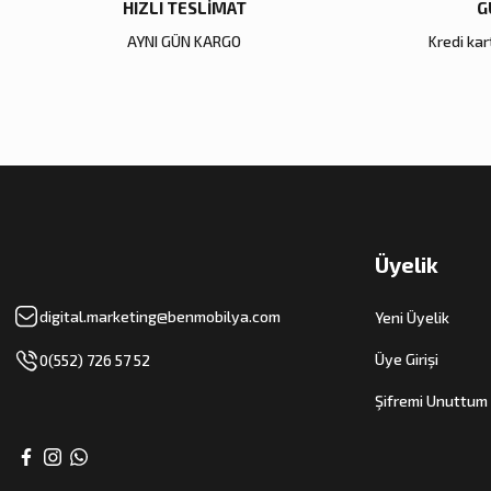
HIZLI TESLİMAT
G
AYNI GÜN KARGO
Kredi kart
Üyelik
digital.marketing@benmobilya.com
Yeni Üyelik
Üye Girişi
0(552) 726 57 52
Şifremi Unuttum