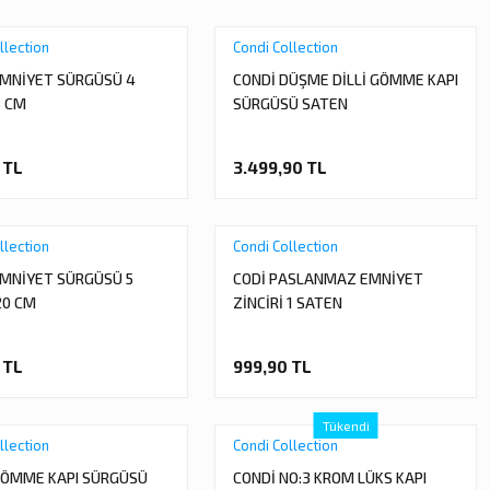
llection
Condi Collection
EMNİYET SÜRGÜSÜ 4
CONDİ DÜŞME DİLLİ GÖMME KAPI
5 CM
SÜRGÜSÜ SATEN
 TL
3.499,90 TL
llection
Condi Collection
EMNİYET SÜRGÜSÜ 5
CODİ PASLANMAZ EMNİYET
20 CM
ZİNCİRİ 1 SATEN
 TL
999,90 TL
Tükendi
llection
Condi Collection
GÖMME KAPI SÜRGÜSÜ
CONDİ NO:3 KROM LÜKS KAPI