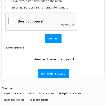
Ürün fiyatı diğer sitelerden daha pahalı.
Bu ürüne benzer farklı alternatifler olmalı.
Gönder
Alışveriş Deneyimi
Sitemize ilk yorumu siz yapın!
Deneyimini Paylaş
Etiketler :
mekal
mekar
makas
kapak makası
dolap kapak makası
kalkar kapak makası
kapak makasları