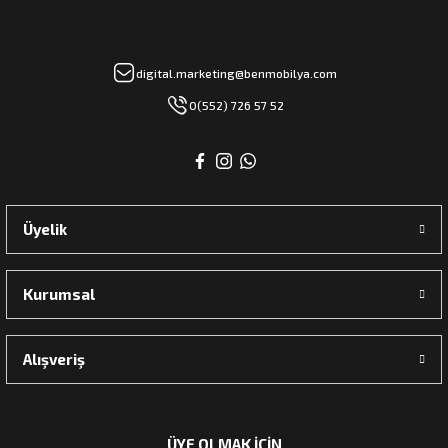
digital.marketing@benmobilya.com
0(552) 726 57 52
Üyelik
Kurumsal
Alışveriş
ÜYE OLMAK İÇİN