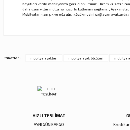
boyutları vardır mobilyanıza göre alabilirsiniz. ; Krom ve saten re
daha uzun yıllar mutlu he huzurlu kullanımı sağlanır. ; Ayak metal o
Mobilyalarınızın şık ve göz alıcı gözükmesini sağlayan ayaklardır.;
Bu ürünün fiyat bilgisi, resim, ürün açıklamalarında ve diğer ko
Görüş ve önerileriniz için teşekkür ederiz.
Ürün resmi kalitesiz, bozuk veya görüntülenemiyor.
Ürün açıklamasında eksik bilgiler bulunuyor.
Etiketler :
mobilya ayakları
mobilya ayak ölçüleri
mobilya a
Ürün bilgilerinde hatalar bulunuyor.
Ürün fiyatı diğer sitelerden daha pahalı.
Bu ürüne benzer farklı alternatifler olmalı.
HIZLI TESLİMAT
G
AYNI GÜN KARGO
Kredi kart