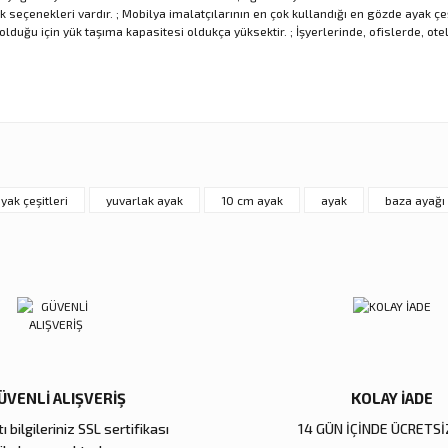
nk seçenekleri vardır. ; Mobilya imalatçılarının en çok kullandığı en gözde ayak ç
lduğu için yük taşıma kapasitesi oldukça yüksektir. ; İşyerlerinde, ofislerde, otel
nularda yetersiz gördüğünüz noktaları öneri formunu kullanarak tarafımıza ilet
Ürün hakkında henüz soru sorulmamış.
Sitemize ilk yorumu siz yapın!
Bu ürüne ilk yorumu siz yapın!
Deneyimini Paylaş
Yorum Yaz
Soru Sor
yak çeşitleri
yuvarlak ayak
10 cm ayak
ayak
baza ayağı
ÜVENLİ ALIŞVERİŞ
KOLAY İADE
Gönder
ı bilgileriniz SSL sertifikası
14 GÜN İÇİNDE ÜCRETSİ