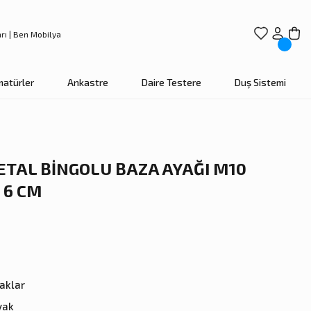
matürler
Ankastre
Daire Testere
Duş Sistemi
ETAL BİNGOLU BAZA AYAĞI M10
 6 CM
aklar
yak