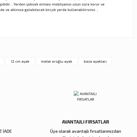
eşididir. ; Yerden yüksek olması mobilyanızı uzun süre korur ve
de ve aklınıza gelebilecek birçok yerde kullanabilirsiniz. ;
ebilirsiniz.
12 cm ayak
metal eroğlu ayak
baza ayakları
AVANTAJLI FIRSATLAR
Z İADE
Üye olarak avantajlı fırsatlarımızdan