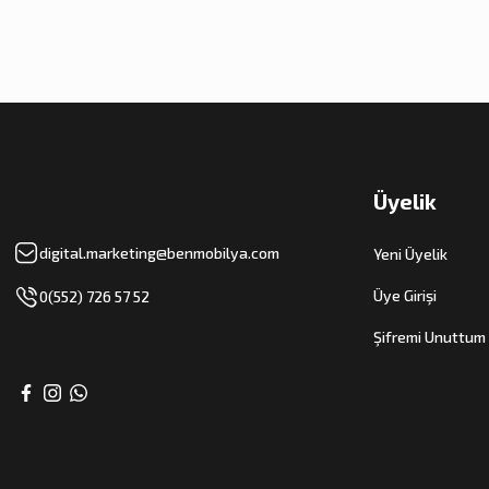
Üyelik
digital.marketing@benmobilya.com
Yeni Üyelik
Üye Girişi
0(552) 726 57 52
Şifremi Unuttum