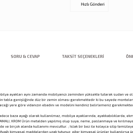
Hızlı Gönderi
SORU & CEVAP
TAKSIT SEÇENEKLERI
ÖNE
ya ayakları aynı zamanda mobilyanızı zeminden yüksekte tutarak sudan ve oluş
için tabla genişliğinde düz bir zemin olması gerekmektedir ki bu sayede montelem
leceği yere göre vidanızın ebadını ve modelini kendiniz belirlemeniz gerekmekted
adece baza ayağı olarak kullanılmaz, mobilya ayaklarında, ayakkabılıklarda, ekme
LI, KROM Ürün metalden yapılmış olup suya, neme, paslanmaya ve kırılmaya kar
e ve birçok alanda kullanımı mevcuttur. ; Islak bir bez ile kolayca silip temizleye
 ; Ayağı kimyasal maddelerden uzak tutunuz, eğer kimyasal ürünler kullanılırsa ür