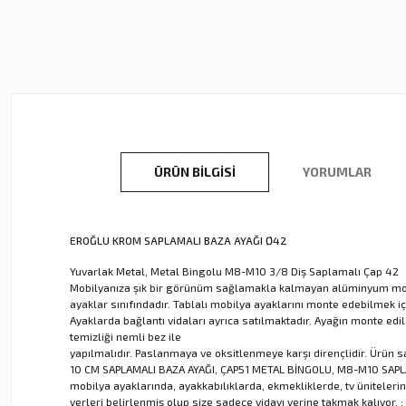
ÜRÜN BILGISI
YORUMLAR
EROĞLU KROM SAPLAMALI BAZA AYAĞI Ø42
Yuvarlak Metal, Metal Bingolu M8-M10 3/8 Diş Saplamalı Çap 42
Mobilyanıza şık bir görünüm sağlamakla kalmayan alüminyum mobil
ayaklar sınıfındadır. Tablalı mobilya ayaklarını monte edebilmek 
Ayaklarda bağlantı vidaları ayrıca satılmaktadır. Ayağın monte edi
temizliği nemli bez ile
yapılmalıdır. Paslanmaya ve oksitlenmeye karşı dirençlidir. Ürün s
10 CM SAPLAMALI BAZA AYAĞI, ÇAP51 METAL BİNGOLU, M8-M10 SAPLAMA
mobilya ayaklarında, ayakkabılıklarda, ekmekliklerde, tv ünitelerind
yerleri belirlenmiş olup size sadece vidayı yerine takmak kalıyor.