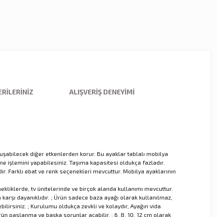
RILERINIZ
ALIŞVERIŞ DENEYIMI
abilecek diğer etkenlerden korur. Bu ayaklar tablalı mobilya
e işlemini yapabilesiniz. Taşıma kapasitesi oldukça fazladır.
ir. Farklı ebat ve renk seçenekleri mevcuttur. Mobilya ayaklarının
kliklerde, tv ünitelerinde ve birçok alanda kullanımı mevcuttur.
şı dayanıklıdır. ; Ürün sadece baza ayağı olarak kullanılmaz,
bilirsiniz. ; Kurulumu oldukça zevkli ve kolaydır, Ayağın vida
ün paslanma ve başka sorunlar açabilir. ; 6, 8, 10, 12 cm olarak