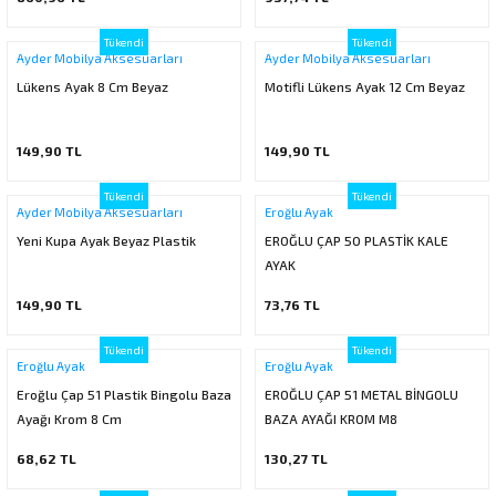
Tükendi
Tükendi
Ayder Mobilya Aksesuarları
Ayder Mobilya Aksesuarları
Lükens Ayak 8 Cm Beyaz
Motifli Lükens Ayak 12 Cm Beyaz
149,90 TL
149,90 TL
Tükendi
Tükendi
Ayder Mobilya Aksesuarları
Eroğlu Ayak
Yeni Kupa Ayak Beyaz Plastik
EROĞLU ÇAP 50 PLASTİK KALE
AYAK
149,90 TL
73,76 TL
Tükendi
Tükendi
Eroğlu Ayak
Eroğlu Ayak
Eroğlu Çap 51 Plastik Bingolu Baza
EROĞLU ÇAP 51 METAL BİNGOLU
Ayağı Krom 8 Cm
BAZA AYAĞI KROM M8
68,62 TL
130,27 TL