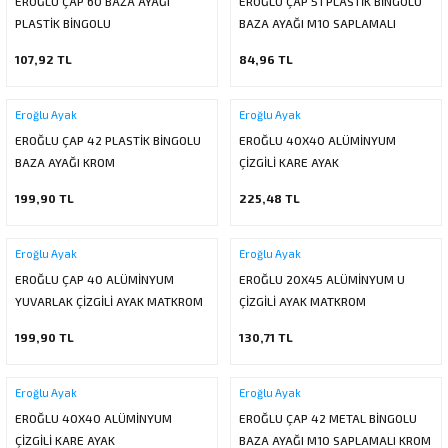
EROĞLU ÇAP 60 BAZA AYAĞI
EROĞLU ÇAP 51 PLASTİK BİNGOLU
ı
ar
r
PLASTİK BİNGOLU
Kapı Rakamları/Yönlendirme
Teknik Malzemeler
Acil Çıkış Kapısı Kilidi
Alüminyum Folyo Bant
Fırçalar
BAZA AYAĞI M10 SAPLAMALI
107,92 TL
84,96 TL
i
Süpürgelik
Kapı Fitili
Silindirli Gömme Kilitler
İskarpela
Eroğlu Ayak
Eroğlu Ayak
leri
lik
Kapı Altı Fırça
Gömme Emniyet Kilitleri
Çekiç/Keser
EROĞLU ÇAP 42 PLASTİK BİNGOLU
EROĞLU 40X40 ALÜMİNYUM
BAZA AYAĞI KROM
ÇİZGİLİ KARE AYAK
Sürgüler
Elektrikli Kapı Karşılıkları
Pense
199,90 TL
225,48 TL
Ispatula
Eroğlu Ayak
Eroğlu Ayak
uarları
ri
Marangoz Rende
EROĞLU ÇAP 40 ALÜMİNYUM
EROĞLU 20X45 ALÜMİNYUM U
YUVARLAK ÇİZGİLİ AYAK MATKROM
ÇİZGİLİ AYAK MATKROM
ri
199,90 TL
130,71 TL
e/Ses Stoperi
ı
Eroğlu Ayak
Eroğlu Ayak
patıcıları
emleri
EROĞLU 40X40 ALÜMİNYUM
EROĞLU ÇAP 42 METAL BİNGOLU
ÇİZGİLİ KARE AYAK
BAZA AYAĞI M10 SAPLAMALI KROM