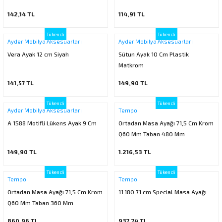
142,14 TL
114,91 TL
rı
Tükendi
Tükendi
Ayder Mobilya Aksesuarları
Ayder Mobilya Aksesuarları
Vera Ayak 12 cm Siyah
Sütun Ayak 10 Cm Plastik
manları
Matkrom
141,57 TL
149,90 TL
Tükendi
Tükendi
Ayder Mobilya Aksesuarları
Tempo
A 1588 Motifli Lükens Ayak 9 Cm
Ortadan Masa Ayağı 71,5 Cm Krom
Q60 Mm Taban 480 Mm
149,90 TL
1.216,53 TL
Tükendi
Tükendi
Tempo
Tempo
Ortadan Masa Ayağı 71,5 Cm Krom
11.180 71 cm Special Masa Ayağı
Q60 Mm Taban 360 Mm
860,96 TL
937,74 TL