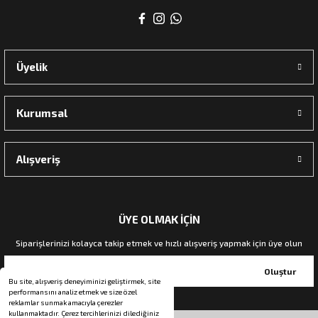
Üyelik
Kurumsal
Alışveriş
ÜYE OLMAK İÇİN
Siparişlerinizi kolayca takip etmek ve hızlı alışveriş yapmak için üye olun
Oluştur
Bu site, alışveriş deneyiminizi geliştirmek, site
performansını analiz etmek ve size özel
reklamlar sunmak amacıyla çerezler
kullanmaktadır. Çerez tercihlerinizi dilediğiniz