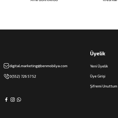
Üyelik
digital.marketing@benmobilya.com
Yeni Üyelik
Üye Girişi
0(552) 726 57 52
Şifremi Unuttum