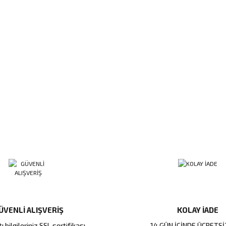
ÜVENLİ ALIŞVERİŞ
KOLAY İADE
ı bilgileriniz SSL sertifikası
14 GÜN İÇİNDE ÜCRETSİ