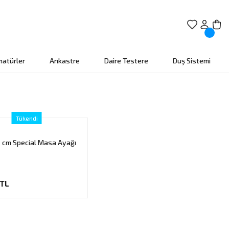
matürler
Ankastre
Daire Testere
Duş Sistemi
Tükendi
71 cm Special Masa Ayağı
 TL