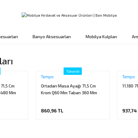
esuarları
Banyo Aksesuarları
Mobilya Kulpları
Ar
arı
Tükendi
Tempo
Tempo
71,5 Cm
Ortadan Masa Ayağı 71,5 Cm
11.180 
 480 Mm
Krom Q60 Mm Taban 360 Mm
860,96 TL
937,74