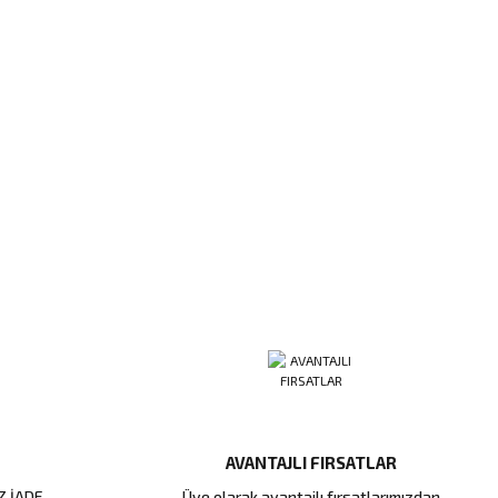
AVANTAJLI FIRSATLAR
Z İADE
Üye olarak avantajlı fırsatlarımızdan