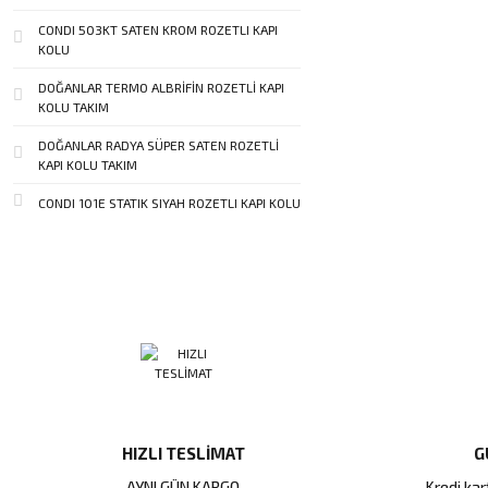
CONDI 503KT SATEN KROM ROZETLI KAPI
KOLU
DOĞANLAR TERMO ALBRİFİN ROZETLİ KAPI
KOLU TAKIM
DOĞANLAR RADYA SÜPER SATEN ROZETLİ
KAPI KOLU TAKIM
CONDI 101E STATIK SIYAH ROZETLI KAPI KOLU
HIZLI TESLİMAT
G
AYNI GÜN KARGO
Kredi kart