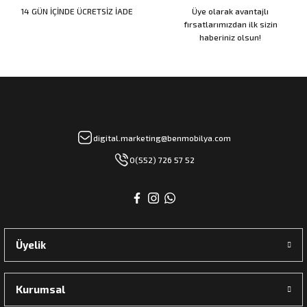
14 GÜN İÇİNDE ÜCRETSİZ İADE
Üye olarak avantajlı
fırsatlarımızdan ilk sizin
haberiniz olsun!
rı
manları
digital.marketing@benmobilya.com
0(552) 726 57 52
Üyelik
Kurumsal