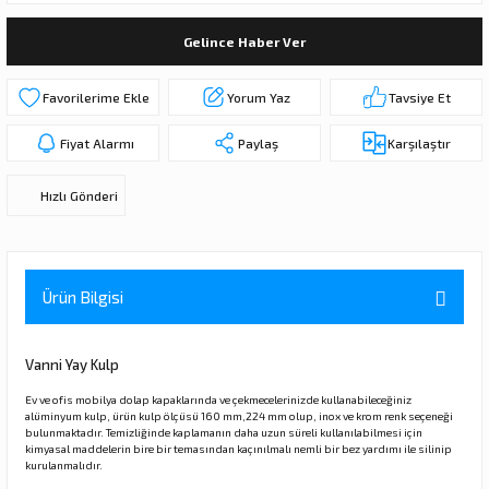
ı
ar
r
Kapı Rakamları/Yönlendirme
Teknik Malzemeler
Acil Çıkış Kapısı Kilidi
Alüminyum Folyo Bant
Fırçalar
Gelince Haber Ver
i
Süpürgelik
Kapı Fitili
Silindirli Gömme Kilitler
İskarpela
Yorum Yaz
Tavsiye Et
leri
lik
Kapı Altı Fırça
Gömme Emniyet Kilitleri
Çekiç/Keser
Fiyat Alarmı
Paylaş
Karşılaştır
Sürgüler
Elektrikli Kapı Karşılıkları
Pense
Hızlı Gönderi
Ispatula
uarları
ri
Marangoz Rende
Ürün Bilgisi
ri
Vanni Yay Kulp
e/Ses Stoperi
ı
Ev ve ofis mobilya dolap kapaklarında ve çekmecelerinizde kullanabileceğiniz
alüminyum kulp, ürün kulp ölçüsü 160 mm,224 mm olup, inox ve krom renk seçeneği
bulunmaktadır. Temizliğinde kaplamanın daha uzun süreli kullanılabilmesi için
kimyasal maddelerin bire bir temasından kaçınılmalı nemli bir bez yardımı ile silinip
patıcıları
emleri
kurulanmalıdır.