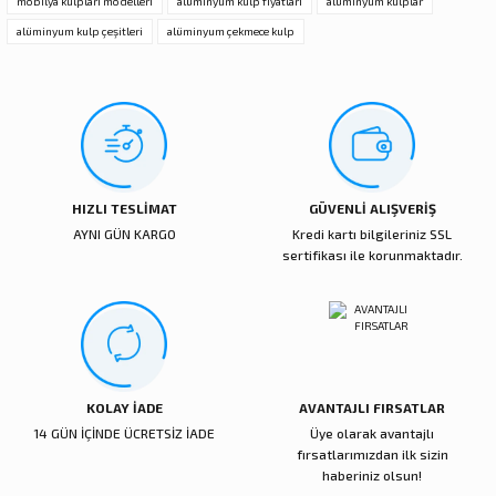
mobilya kulpları modelleri
alüminyum kulp fiyatları
alüminyum kulplar
Deneyimini Paylaş
Ürün bilgilerinde hatalar bulunuyor.
alüminyum kulp çeşitleri
alüminyum çekmece kulp
Ürün fiyatı diğer sitelerden daha pahalı.
Bu ürüne benzer farklı alternatifler olmalı.
HIZLI TESLİMAT
GÜVENLİ ALIŞVERİŞ
Gönder
AYNI GÜN KARGO
Kredi kartı bilgileriniz SSL
sertifikası ile korunmaktadır.
KOLAY İADE
AVANTAJLI FIRSATLAR
14 GÜN İÇİNDE ÜCRETSİZ İADE
Üye olarak avantajlı
fırsatlarımızdan ilk sizin
haberiniz olsun!