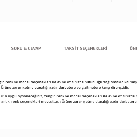
SORU & CEVAP
TAKSIT SEÇENEKLERI
ÖNE
in renk ve model seçenekleri ile ev ve ofisinizde bütünlüğü sağlamakla kalmayı
Ürüne zarar gelme olasılığı azdır darbelere ve çizilmelere karşı dirençlidir.
la uygulayabileceğiniz, zengin renk ve model seçenekleri ile ev ve ofisinizde b
tik, renk seçenekleri mevcuttur. ; Ürüne zarar gelme olasılığı azdır darbelere ve
nularda yetersiz gördüğünüz noktaları öneri formunu kullanarak tarafımıza ilet
Ürün hakkında henüz soru sorulmamış.
Sitemize ilk yorumu siz yapın!
Bu ürüne ilk yorumu siz yapın!