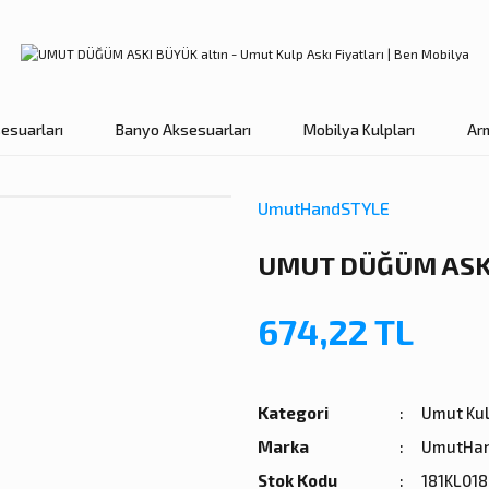
esuarları
Banyo Aksesuarları
Mobilya Kulpları
Ar
UmutHandSTYLE
UMUT DÜĞÜM ASKI
674,22 TL
Kategori
Umut Kul
Marka
UmutHa
Stok Kodu
181KL01