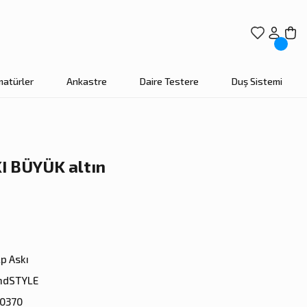
matürler
Ankastre
Daire Testere
Duş Sistemi
 BÜYÜK altın
p Askı
ndSTYLE
80370