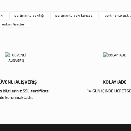
Deneyimini Paylaş
Yorum Yaz
Soru Sor
kı
portmanto askılığı
portmanto askı kancası
portmanto askılı
 askısı fiyatları
Gönder
ÜVENLİ ALIŞVERİŞ
KOLAY İADE
ı bilgileriniz SSL sertifikası
14 GÜN İÇİNDE ÜCRETSİ
ile korunmaktadır.