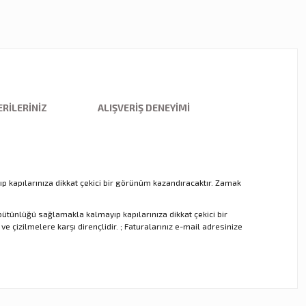
RILERINIZ
ALIŞVERIŞ DENEYIMI
p kapılarınıza dikkat çekici bir görünüm kazandıracaktır. Zamak
ütünlüğü sağlamakla kalmayıp kapılarınıza dikkat çekici bir
 çizilmelere karşı dirençlidir. ; Faturalarınız e-mail adresinize
ebilirsiniz.