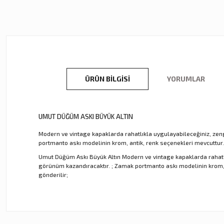
ÜRÜN BILGISI
YORUMLAR
UMUT DÜĞÜM ASKI BÜYÜK ALTIN
Modern ve vintage kapaklarda rahatlıkla uygulayabileceğiniz, zeng
portmanto askı modelinin krom, antik, renk seçenekleri mevcuttur. 
Umut Düğüm Askı Büyük Altın Modern ve vintage kapaklarda rahatlık
görünüm kazandıracaktır. ; Zamak portmanto askı modelinin krom, an
gönderilir;
Bu ürünün fiyat bilgisi, resim, ürün açıklamalarında ve diğer ko
Görüş ve önerileriniz için teşekkür ederiz.