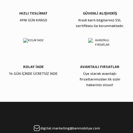
Ürün fiyatı diğer sitelerden daha pahalı.
Bu ürüne benzer farklı alternatifler olmalı.
HIZLI TESLİMAT
GÜVENLİ ALIŞVERİŞ
AYNI GÜN KARGO
Kredi kartı bilgileriniz SSL
sertifikası ile korunmaktadır.
Gönder
KOLAY İADE
AVANTAJLI FIRSATLAR
14 GÜN İÇİNDE ÜCRETSİZ İADE
Üye olarak avantajlı
fırsatlarımızdan ilk sizin
haberiniz olsun!
digital.marketing@benmobilya.com