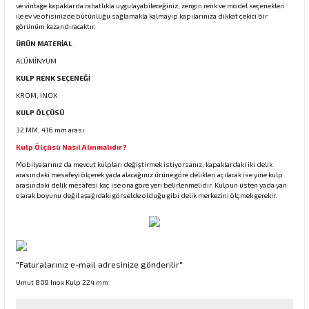
ve vintage kapaklarda rahatlıkla uygulayabileceğiniz, zengin renk ve model seçenekleri
ile ev ve ofisinizde bütünlüğü sağlamakla kalmayıp kapılarınıza dikkat çekici bir
görünüm kazandıracaktır.
ÜRÜN MATERİAL
rı
ALÜMİNYUM
manları
KULP RENK SEÇENEĞİ
KROM, İNOX
KULP ÖLÇÜSÜ
32 MM, 416 mm arası
Kulp Ölçüsü Nasıl Alınmalıdır?
Mobilyalarınız da mevcut kulpları değiştirmek istiyorsanız, kapaklardaki iki delik
arasındaki mesafeyi ölçerek yada alacağınız ürüne göre delikleri açılacak ise yine kulp
arasındaki delik mesafesi kaç ise ona göre yeri belirlenmelidir. Kulpun üsten yada yan
olarak boyunu değil aşağıdaki görselde olduğu gibi delik merkezini ölçmek gerekir.
"Faturalarınız e-mail adresinize gönderilir"
Umut 809 Inox Kulp 224 mm