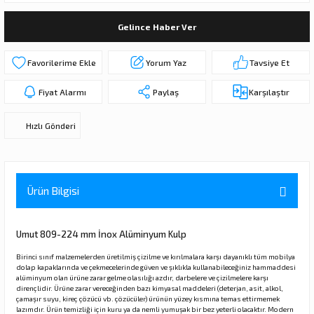
ı
ar
r
Kapı Rakamları/Yönlendirme
Teknik Malzemeler
Acil Çıkış Kapısı Kilidi
Alüminyum Folyo Bant
Fırçalar
Gelince Haber Ver
i
Süpürgelik
Kapı Fitili
Silindirli Gömme Kilitler
İskarpela
Yorum Yaz
Tavsiye Et
leri
lik
Kapı Altı Fırça
Gömme Emniyet Kilitleri
Çekiç/Keser
Fiyat Alarmı
Paylaş
Karşılaştır
Sürgüler
Elektrikli Kapı Karşılıkları
Pense
Hızlı Gönderi
Ispatula
uarları
ri
Marangoz Rende
Ürün Bilgisi
ri
Umut 809-224 mm İnox Alüminyum Kulp
e/Ses Stoperi
ı
Birinci sınıf malzemelerden üretilmiş çizilme ve kırılmalara karşı dayanıklı tüm mobilya
dolap kapaklarında ve çekmecelerinde güven ve şıklıkla kullanabileceğiniz hammaddesi
alüminyum olan ürüne zarar gelme olasılığı azdır, darbelere ve çizilmelere karşı
dirençlidir. Ürüne zarar vereceğinden bazı kimyasal maddeleri (deterjan, asit, alkol,
patıcıları
emleri
çamaşır suyu, kireç çözücü vb. çözücüler) ürünün yüzey kısmına temas ettirmemek
lazımdır. Ürün temizliği için kuru ya da nemli yumuşak bir bez yeterli olacaktır. Modern