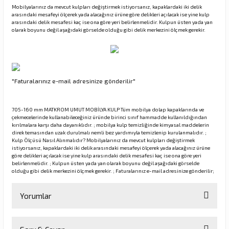
Mobilyalarınız da mevcut kulpları değiştirmek istiyorsanız, kapaklardaki iki delik
arasındaki mesafeyi ölçerek yada alacağınız ürüne göre delikleri açılacak ise yine kulp
arasındaki delik mesafesi kaç ise ona göre yeri belirlenmelidir. Kulpun üsten yada yan
olarak boyunu değil aşağıdaki görselde olduğu gibi delik merkezini ölçmek gerekir.
rı
manları
"Faturalarınız e-mail adresinize gönderilir"
705-160 mm MATKROM UMUT MOBİLYA KULP Tüm mobilya dolap kapaklarında ve
çekmecelerinde kullanabileceğiniz üründe birinci sınıf hammadde kullanıldığından
kırılmalara karşı daha dayanıklıdır. ; mobilya kulp temizliğinde kimyasal maddelerin
direk temasından uzak durulmalı nemli bez yardımıyla temizlenip kurulanmalıdır. ;
Kulp Ölçüsü Nasıl Alınmalıdır? Mobilyalarınız da mevcut kulpları değiştirmek
istiyorsanız, kapaklardaki iki delik arasındaki mesafeyi ölçerek yada alacağınız ürüne
göre delikleri açılacak ise yine kulp arasındaki delik mesafesi kaç ise ona göre yeri
belirlenmelidir. ; Kulpun üsten yada yan olarak boyunu değil aşağıdaki görselde
olduğu gibi delik merkezini ölçmek gerekir. ; Faturalarınız e-mail adresinize gönderilir;
Yorumlar