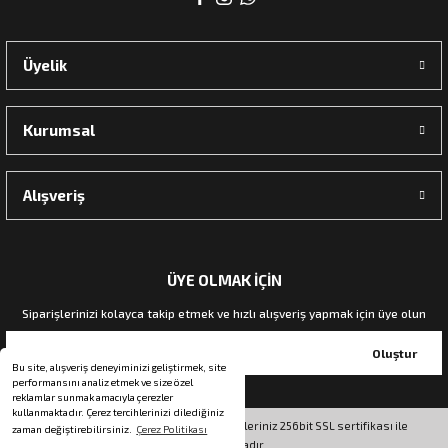
Üyelik
Kurumsal
Alışveriş
ÜYE OLMAK İÇİN
Siparişlerinizi kolayca takip etmek ve hızlı alışveriş yapmak için üye olun
Oluştur
Bu site, alışveriş deneyiminizi geliştirmek, site
performansını analiz etmek ve size özel
reklamlar sunmak amacıyla çerezler
kullanmaktadır. Çerez tercihlerinizi dilediğiniz
© Tüm hakları saklıdır. Kredi kartı bilgileriniz 256bit SSL sertifikası ile
zaman değiştirebilirsiniz.
Çerez Politikası
korunmaktadır.