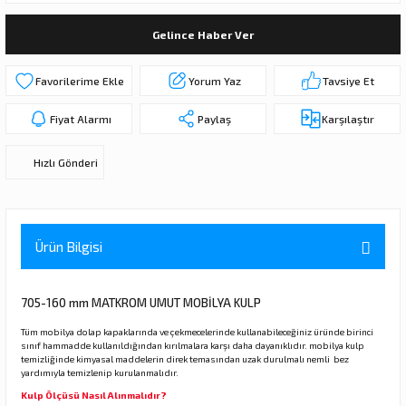
ı
ar
r
Kapı Rakamları/Yönlendirme
Teknik Malzemeler
Acil Çıkış Kapısı Kilidi
Alüminyum Folyo Bant
Fırçalar
Gelince Haber Ver
i
Süpürgelik
Kapı Fitili
Silindirli Gömme Kilitler
İskarpela
Yorum Yaz
Tavsiye Et
leri
lik
Kapı Altı Fırça
Gömme Emniyet Kilitleri
Çekiç/Keser
Fiyat Alarmı
Paylaş
Karşılaştır
Sürgüler
Elektrikli Kapı Karşılıkları
Pense
Hızlı Gönderi
Ispatula
uarları
ri
Marangoz Rende
Ürün Bilgisi
ri
705-160 mm MATKROM UMUT MOBİLYA KULP
e/Ses Stoperi
ı
Tüm mobilya dolap kapaklarında ve çekmecelerinde kullanabileceğiniz üründe birinci
sınıf hammadde kullanıldığından kırılmalara karşı daha dayanıklıdır. mobilya kulp
temizliğinde kimyasal maddelerin direk temasından uzak durulmalı nemli bez
yardımıyla temizlenip kurulanmalıdır.
patıcıları
emleri
Kulp Ölçüsü Nasıl Alınmalıdır?