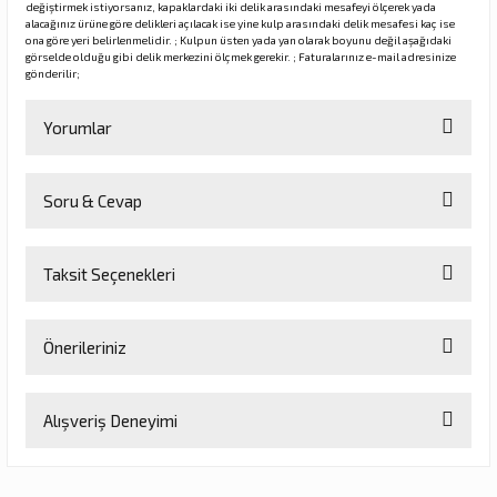
değiştirmek istiyorsanız, kapaklardaki iki delik arasındaki mesafeyi ölçerek yada
alacağınız ürüne göre delikleri açılacak ise yine kulp arasındaki delik mesafesi kaç ise
ona göre yeri belirlenmelidir. ; Kulpun üsten yada yan olarak boyunu değil aşağıdaki
görselde olduğu gibi delik merkezini ölçmek gerekir. ; Faturalarınız e-mail adresinize
gönderilir;
Yorumlar
Soru & Cevap
Bu ürüne ilk yorumu siz yapın!
Taksit Seçenekleri
Yorum Yaz
Ürün hakkında henüz soru sorulmamış.
Önerileriniz
Soru Sor
Bu ürünün fiyat bilgisi, resim, ürün açıklamalarında ve diğer
Alışveriş Deneyimi
konularda yetersiz gördüğünüz noktaları öneri formunu kullanarak
tarafımıza iletebilirsiniz.
Görüş ve önerileriniz için teşekkür ederiz.