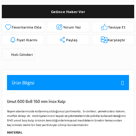
ı
ar
r
Kapı Rakamları/Yönlendirme
Teknik Malzemeler
Acil Çıkış Kapısı Kilidi
Alüminyum Folyo Bant
Fırçalar
Gelince Haber Ver
i
Süpürgelik
Kapı Fitili
Silindirli Gömme Kilitler
İskarpela
Yorum Yaz
Tavsiye Et
leri
lik
Kapı Altı Fırça
Gömme Emniyet Kilitleri
Çekiç/Keser
Fiyat Alarmı
Paylaş
Karşılaştır
Sürgüler
Elektrikli Kapı Karşılıkları
Pense
Hızlı Gönderi
Ispatula
uarları
ri
Marangoz Rende
Ürün Bilgisi
ri
Umut 600 8x8 160 mm İnox Kulp
e/Ses Stoperi
ı
Yaşam alanlarınızda kullanmış olduğunuz portmanto, tv ünitesi, yemek odası takımı,
mutfak dolap vb. mobilyalarınızın kapak ve çekmecelerinde şıklıkla kullanabileceğiniz
640 umut boy kulp ürünün temizliğinde kimyasal maddelerin birebir temasından
kaçınılmalı nemli bir bez yardımıyla silinip kurulanmalıdır.
patıcıları
emleri
MATERİAL