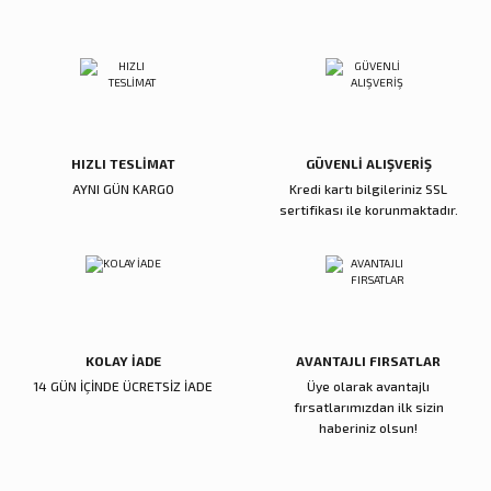
Sitemize ilk yorumu siz yapın!
Ürün resmi kalitesiz, bozuk veya görüntülenemiyor.
Ürün açıklamasında eksik bilgiler bulunuyor.
Deneyimini Paylaş
Ürün bilgilerinde hatalar bulunuyor.
Ürün fiyatı diğer sitelerden daha pahalı.
Bu ürüne benzer farklı alternatifler olmalı.
HIZLI TESLİMAT
GÜVENLİ ALIŞVERİŞ
AYNI GÜN KARGO
Kredi kartı bilgileriniz SSL
sertifikası ile korunmaktadır.
Gönder
KOLAY İADE
AVANTAJLI FIRSATLAR
14 GÜN İÇİNDE ÜCRETSİZ İADE
Üye olarak avantajlı
fırsatlarımızdan ilk sizin
haberiniz olsun!