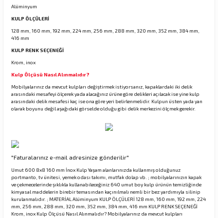
Alüminyum
KULP ÖLÇÜLERİ
128 mm, 160 mm, 192 mm, 224 mm, 256 mm, 288 mm, 320 mm, 352 mm, 384 mm,
rı
416 mm
KULP RENK SEÇENEĞİ
manları
Krom, inox
Kulp Ölçüsü Nasıl Alınmalıdır?
Mobilyalarınız da mevcut kulpları değiştirmek istiyorsanız, kapaklardaki iki delik
arasındaki mesafeyi ölçerek yada alacağınız ürüne göre delikleri açılacak ise yine kulp
arasındaki delik mesafesi kaç ise ona göre yeri belirlenmelidir. Kulpun üsten yada yan
olarak boyunu değil aşağıdaki görselde olduğu gibi delik merkezini ölçmek gerekir.
"Faturalarınız e-mail adresinize gönderilir"
Umut 600 8x8 160 mm İnox Kulp Yaşam alanlarınızda kullanmış olduğunuz
portmanto, tv ünitesi, yemek odası takımı, mutfak dolap vb. ; mobilyalarınızın kapak
ve çekmecelerinde şıklıkla kullanabileceğiniz 640 umut boy kulp ürünün temizliğinde
kimyasal maddelerin birebir temasından kaçınılmalı nemli bir bez yardımıyla silinip
kurulanmalıdır. ; MATERİAL Alüminyum KULP ÖLÇÜLERİ 128 mm, 160 mm, 192 mm, 224
mm, 256 mm, 288 mm, 320 mm, 352 mm, 384 mm, 416 mm KULP RENK SEÇENEĞİ
Krom, inox Kulp Ölçüsü Nasıl Alınmalıdır? Mobilyalarınız da mevcut kulpları