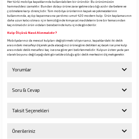
Her türlü mobilya kapaklarında kullanılabilen bir üründür. Bu ürünümüzün
hammaddesi zamaktır. Bundan dolayı ürüne zarar gelme olasılığı azdır darbelere ve
çizilmelere karşı dirençlidir. Tüm mobilya ürünlerinin kapak ve çekmecelerinin
kullanımında, açılıp kapanmasına yardımcı umut 420 modern kulp. Ürün kaplamasının
rı
daha uzun kalıcı olması için temizliğinde kimyasal maddelerin bire bir temasından
kaçınılmalıdır.ürün vidaları beraberinde kutu içinde gönderilir.
Kulp Ölçüsü Nasıl Alınmalıdır?
manları
Mobilyalarınız da mevcut kulpları değiştirmek istiyorsanız, kapaklardaki iki delik
arasındaki mesafeyi ölçerek yada alacağınız ürüne göre delikleri açılacak ise yine kulp
arasındaki delik mesafesi kaç ise ona göre yeri belirlenmelidir. Kulpun üsten yada yan
olarak boyunu değil aşağıdaki görselde olduğu gibi delik merkezini ölçmek gerekir.
Yorumlar
Soru & Cevap
Bu ürüne ilk yorumu siz yapın!
Taksit Seçenekleri
Yorum Yaz
Ürün hakkında henüz soru sorulmamış.
Önerileriniz
Soru Sor