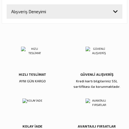
Bu ürünün fiyat bilgisi, resim, ürün açıklamalarında ve diğer
Alışveriş Deneyimi
konularda yetersiz gördüğünüz noktaları öneri formunu kullanarak
tarafımıza iletebilirsiniz.
Görüş ve önerileriniz için teşekkür ederiz.
Sitemize ilk yorumu siz yapın!
Ürün resmi kalitesiz, bozuk veya görüntülenemiyor.
Ürün açıklamasında eksik bilgiler bulunuyor.
Deneyimini Paylaş
Ürün bilgilerinde hatalar bulunuyor.
Ürün fiyatı diğer sitelerden daha pahalı.
Bu ürüne benzer farklı alternatifler olmalı.
HIZLI TESLİMAT
GÜVENLİ ALIŞVERİŞ
AYNI GÜN KARGO
Kredi kartı bilgileriniz SSL
sertifikası ile korunmaktadır.
Gönder
KOLAY İADE
AVANTAJLI FIRSATLAR