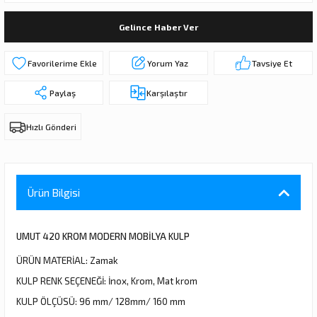
ı
ar
r
Kapı Rakamları/Yönlendirme
Teknik Malzemeler
Acil Çıkış Kapısı Kilidi
Alüminyum Folyo Bant
Fırçalar
Gelince Haber Ver
i
Süpürgelik
Kapı Fitili
Silindirli Gömme Kilitler
İskarpela
Yorum Yaz
Tavsiye Et
leri
lik
Kapı Altı Fırça
Gömme Emniyet Kilitleri
Çekiç/Keser
Paylaş
Karşılaştır
Sürgüler
Elektrikli Kapı Karşılıkları
Pense
Hızlı Gönderi
Ispatula
uarları
ri
Marangoz Rende
Ürün Bilgisi
ri
UMUT 420 KROM MODERN MOBİLYA KULP
e/Ses Stoperi
ı
ÜRÜN MATERİAL: Zamak
KULP RENK SEÇENEĞİ: İnox, Krom, Mat krom
patıcıları
emleri
KULP ÖLÇÜSÜ: 96 mm/ 128mm/ 160 mm