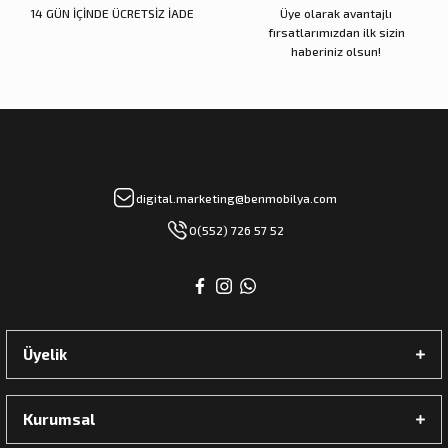
14 GÜN İÇİNDE ÜCRETSİZ İADE
Üye olarak avantajlı
fırsatlarımızdan ilk sizin
haberiniz olsun!
digital.marketing@benmobilya.com
0(552) 726 57 52
Üyelik
Kurumsal