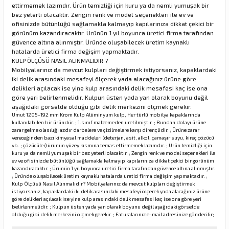
ettirmemek lazımdır. Ürün temizliği için kuru ya da nemli yumuşak bir
bez yeterli olacaktır. Zengin renk ve model seçenekleri ile ev ve
ofisinizde bütünlüğü sağlamakla kalmayıp kapılarınıza dikkat çekici bir
görünüm kazandıracaktır. Ürünün 1 yıl boyunca üretici firma tarafından
rı
güvence altına alınmıştır. Üründe oluşabilecek üretim kaynaklı
hatalarda üretici firma değişim yapmaktadır.
manları
KULP ÖLÇÜSÜ NASIL ALINMALIDIR ?
Mobilyalarınız da mevcut kulpları değiştirmek istiyorsanız, kapaklardaki
iki delik arasındaki mesafeyi ölçerek yada alacağınız ürüne göre
delikleri açılacak ise yine kulp arasındaki delik mesafesi kaç ise ona
göre yeri belirlenmelidir. Kulpun üsten yada yan olarak boyunu değil
aşağıdaki görselde olduğu gibi delik merkezini ölçmek gerekir.
Umut 1205-192 mm Krom Kulp Alüminyum kulp, Her türlü mobilya kapaklarında
kullanılabilen bir üründür. ; 1.sınıf malzemeden üretilmiştir. ; Bundan dolayı ürüne
zarar gelme olasılığı azdır darbelere ve çizilmelere karşı dirençlidir. ; Ürüne zarar
vereceğinden bazı kimyasal maddeleri (deterjan, asit, alkol, çamaşır suyu, kireç çözücü
vb. ; çözücüler) ürünün yüzey kısmına temas ettirmemek lazımdır. ; Ürün temizliği için
kuru ya da nemli yumuşak bir bez yeterli olacaktır. ; Zengin renk ve model seçenekleri ile
ev ve ofisinizde bütünlüğü sağlamakla kalmayıp kapılarınıza dikkat çekici bir görünüm
kazandıracaktır. ; Ürünün 1 yıl boyunca üretici firma tarafından güvence altına alınmıştır.
; Üründe oluşabilecek üretim kaynaklı hatalarda üretici firma değişim yapmaktadır. ;
Kulp Ölçüsü Nasıl Alınmalıdır? Mobilyalarınız da mevcut kulpları değiştirmek
istiyorsanız, kapaklardaki iki delik arasındaki mesafeyi ölçerek yada alacağınız ürüne
göre delikleri açılacak ise yine kulp arasındaki delik mesafesi kaç ise ona göre yeri
belirlenmelidir. ; Kulpun üsten yada yan olarak boyunu değil aşağıdaki görselde
olduğu gibi delik merkezini ölçmek gerekir. ; Faturalarınız e-mail adresinize gönderilir;