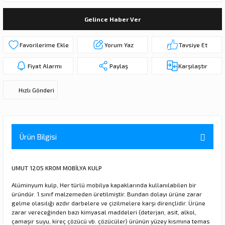
ı
ar
r
Kapı Rakamları/Yönlendirme
Teknik Malzemeler
Acil Çıkış Kapısı Kilidi
Alüminyum Folyo Bant
Fırçalar
Gelince Haber Ver
i
Süpürgelik
Kapı Fitili
Silindirli Gömme Kilitler
İskarpela
Yorum Yaz
Tavsiye Et
leri
lik
Kapı Altı Fırça
Gömme Emniyet Kilitleri
Çekiç/Keser
Fiyat Alarmı
Paylaş
Karşılaştır
Sürgüler
Elektrikli Kapı Karşılıkları
Pense
Hızlı Gönderi
Ispatula
uarları
ri
Marangoz Rende
Ürün Bilgisi
ri
UMUT 1205 KROM MOBİLYA KULP
e/Ses Stoperi
ı
Alüminyum kulp, Her türlü mobilya kapaklarında kullanılabilen bir
üründür. 1.sınıf malzemeden üretilmiştir. Bundan dolayı ürüne zarar
gelme olasılığı azdır darbelere ve çizilmelere karşı dirençlidir. Ürüne
patıcıları
emleri
zarar vereceğinden bazı kimyasal maddeleri (deterjan, asit, alkol,
çamaşır suyu, kireç çözücü vb. çözücüler) ürünün yüzey kısmına temas