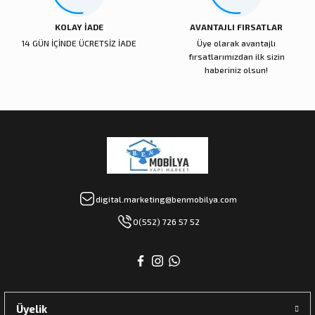
KOLAY İADE
AVANTAJLI FIRSATLAR
14 GÜN İÇİNDE ÜCRETSİZ İADE
Üye olarak avantajlı
fırsatlarımızdan ilk sizin
haberiniz olsun!
digital.marketing@benmobilya.com
0(552) 726 57 52
Üyelik