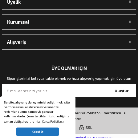
Üyelik
Kurumsal
Alışveriş
ÜYE OLMAK İÇİN
Siparişlerinizi kolayca takip etmek ve hızlı alışveriş yapmak için üye olun
Oluştur
Bu site, alışveriş deneyiminizi geliştirmek, site
performansını analiz etmek ve size özel
reklamlar sunmak amacıyla çerezler
© Tüm hakları saklıdır. Kredi kartı bilgileriniz 256bit SSL sertifikası ile
kullanmaktadır. Çerez tercihlerinizi dilediğiniz
korunmaktadır.
zaman değiştirebilirsiniz.
Çerez Politikası
whatsapp Sipariş
Kabul Et
ideasoft
ile