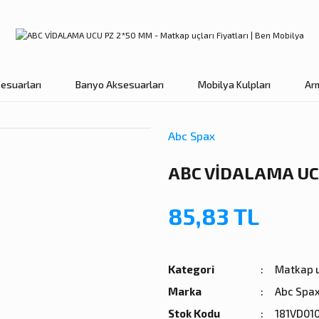
esuarları
Banyo Aksesuarları
Mobilya Kulpları
Ar
Abc Spax
ABC VİDALAMA UC
85,83 TL
Kategori
Matkap u
Marka
Abc Spa
Stok Kodu
181VD01