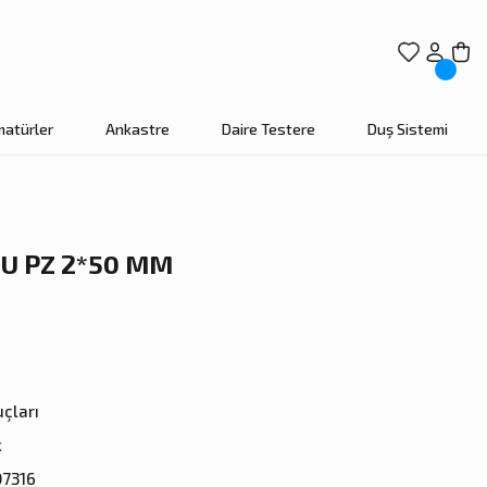
matürler
Ankastre
Daire Testere
Duş Sistemi
U PZ 2*50 MM
çları
x
07316