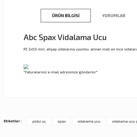
ÜRÜN BILGISI
YORUMLAR
Abc Spax Vidalama Ucu
PZ 2x50 mm, ahşap vidalarına uyumlu, alman malı en ince vidalara
"Faturalarınız e-mail adresinize gönderilir"
Bu ürünün fiyat bilgisi, resim, ürün açıklamalarında ve diğer ko
Görüş ve önerileriniz için teşekkür ederiz.
Ürün resmi kalitesiz, bozuk veya görüntülenemiyor.
Ürün açıklamasında eksik bilgiler bulunuyor.
Etiketler :
yıldız uç
spax
vidalama ucu
vidalama ucu ç
Ürün bilgilerinde hatalar bulunuyor.