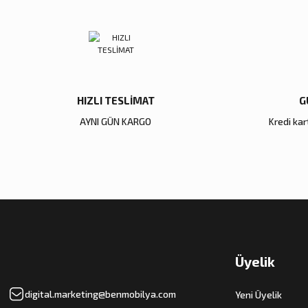
Ürün fiyatı diğer sitelerden daha pahalı.
Bu ürüne benzer farklı alternatifler olmalı.
HIZLI TESLİMAT
G
AYNI GÜN KARGO
Kredi kart
Üyelik
digital.marketing@benmobilya.com
Yeni Üyelik