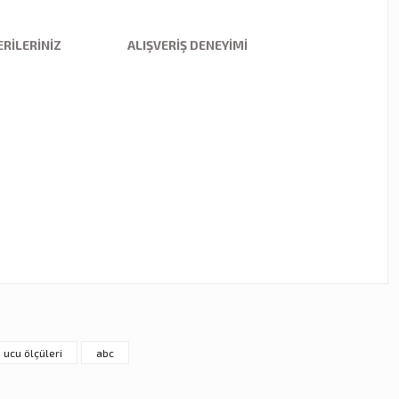
RILERINIZ
ALIŞVERIŞ DENEYIMI
ebilirsiniz.
 ucu ölçüleri
abc