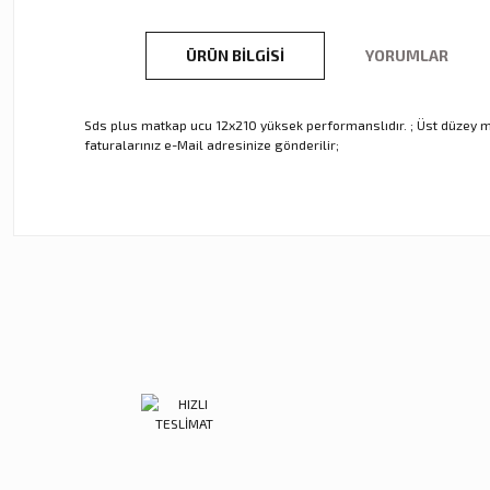
ÜRÜN BILGISI
YORUMLAR
Sds plus matkap ucu 12x210 yüksek performanslıdır. ; Üst düzey muka
faturalarınız e-Mail adresinize gönderilir;
Bu ürünün fiyat bilgisi, resim, ürün açıklamalarında ve diğer ko
Görüş ve önerileriniz için teşekkür ederiz.
Ürün resmi kalitesiz, bozuk veya görüntülenemiyor.
Ürün açıklamasında eksik bilgiler bulunuyor.
Ürün bilgilerinde hatalar bulunuyor.
Ürün fiyatı diğer sitelerden daha pahalı.
Bu ürüne benzer farklı alternatifler olmalı.