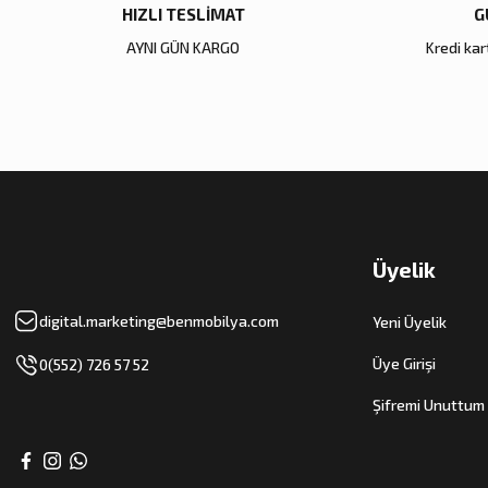
HIZLI TESLİMAT
G
AYNI GÜN KARGO
Kredi kart
Üyelik
digital.marketing@benmobilya.com
Yeni Üyelik
Üye Girişi
0(552) 726 57 52
Şifremi Unuttum