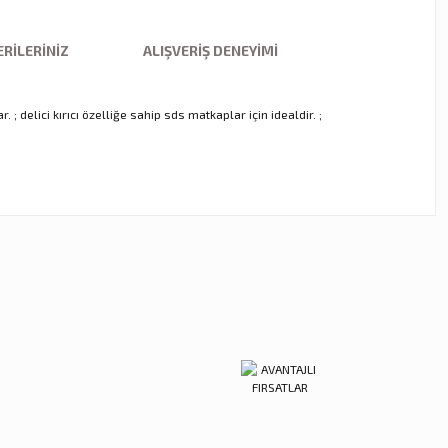
RILERINIZ
ALIŞVERIŞ DENEYIMI
delici kırıcı özelliğe sahip sds matkaplar için idealdir. ;
ebilirsiniz.