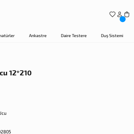
matürler
Ankastre
Daire Testere
Duş Sistemi
cu 12*210
Ucu
02805