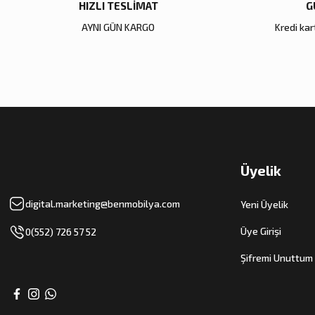
HIZLI TESLİMAT
G
AYNI GÜN KARGO
Kredi kart
Üyelik
digital.marketing@benmobilya.com
Yeni Üyelik
Üye Girişi
0(552) 726 57 52
Şifremi Unuttum