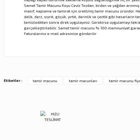
Samet Tamir Macunu Koyu Ceviz Tozdan, kirden ve yağdan arınmış ar
masif, kaplama ve tamirat için üretilmiş tamir macunu üründür. Her 
delik, derz, sıyrık, göçük, yırtık, derinlik ve çentik gibi hasarlar
temizledikten sonra direk uygulayınız. Gerekirse uygulamayı tekr
gerçekleştirilebilir. Samet tamir macunu % 100 memnuniyet garanti
Faturalarınız e-mail adresinize gönderilir
Bu ürünün fiyat bilgisi, resim, ürün açıklamalarında ve diğer ko
Görüş ve önerileriniz için teşekkür ederiz.
Ürün resmi kalitesiz, bozuk veya görüntülenemiyor.
Ürün açıklamasında eksik bilgiler bulunuyor.
Etiketler :
tamir macunu
tamir macunları
tamir macunu fiy
Ürün bilgilerinde hatalar bulunuyor.
Ürün fiyatı diğer sitelerden daha pahalı.
Bu ürüne benzer farklı alternatifler olmalı.