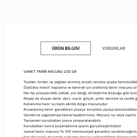
ÜRÜN BILGISI
YORUMLAR
SAMET TAMİR MACUNU 200 GR
Tozdan, kirden ve yağdan arınmış arızalı zemine yüzeyi temizledikt
Özellikle masif, kaplama ve tamirat için üretilmiş tamir macunu ü
Her tip yüzeylerdeki çatlak, çivi deliği, birleştirme boşluğu gibi k
Ahşap da oluşan delik, derz, sıyrık, göçük, yırtık, derinlik ve çenti
Kullanıma hazır su bazlı akrilik dolgu macunudur.
Arızalanmış tamir gerektiren yüzeye öncelikle yüzeyi temizledikten
Gerekirse uygulamayı tekrarlayabilirsiniz. Macunu su veya ispirto i
Tamamen kuruduktan sonra zımparalanabilir.
Kuruduktan sonra boyanabilme işlemi gerçekleştirilebilir.
Samet tamir macunu % 100 memnuniyet garantisi verebileceğimiz
Kapağı kapalı durumda saklama koşulu sağlandığında hiç bir şek