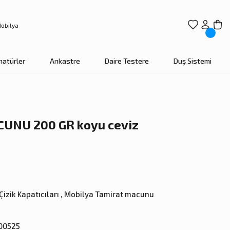
matürler
Ankastre
Daire Testere
Duş Sistemi
UNU 200 GR koyu ceviz
izik Kapatıcıları
,
Mobilya Tamirat macunu
00525