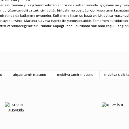
ızalı zemine yüzeyi temizledikten sonra ince katlar halinde uygulanır ve yüzey z
tip yüzeylerdeki çatlak, çivi deliği, birleştirme boşluğu gibi kusurların kapatıl
ın tamiratında da kullanımı uygundur. Kullanıma hazır su bazlı akrilik dolgu macun
arlayabilirsiniz. Macunu su veya ispirto ile yumuşatılabilir. Tamamen kurudukta
si verebileceğimiz bir üründür. Kapağı kapalı durumda saklama koşulu sağlandığ
nularda yetersiz gördüğünüz noktaları öneri formunu kullanarak tarafımıza ilet
Ürün hakkında henüz soru sorulmamış.
Sitemize ilk yorumu siz yapın!
Bu ürüne ilk yorumu siz yapın!
Deneyimini Paylaş
Yorum Yaz
Soru Sor
at
ahşap tamir macunu
mobilya tamir macunu
mobilya çizik ka