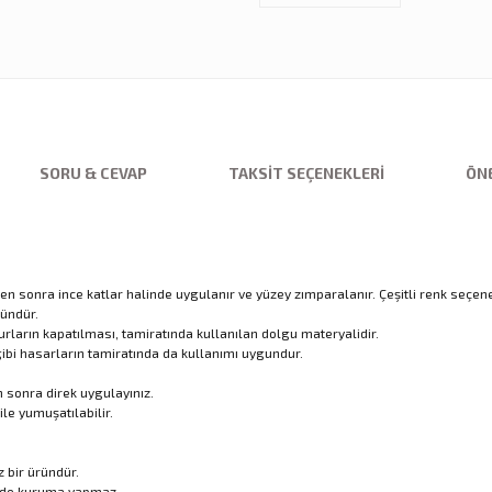
SORU & CEVAP
TAKSIT SEÇENEKLERI
ÖNE
en sonra ince katlar halinde uygulanır ve yüzey zımparalanır. Çeşitli renk seçen
ründür.
usurların kapatılması, tamiratında kullanılan dolgu materyalidir.
k gibi hasarların tamiratında da kullanımı uygundur.
 sonra direk uygulayınız.
le yumuşatılabilir.
 bir üründür.
ilde kuruma yapmaz.