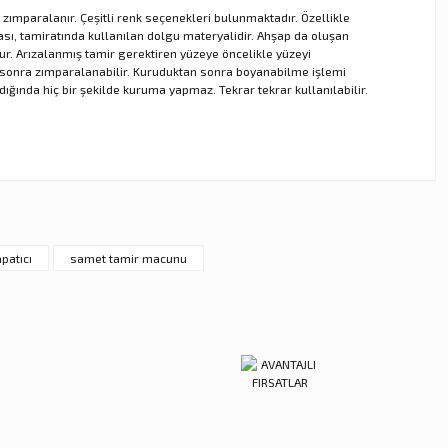
ımparalanır. Çeşitli renk seçenekleri bulunmaktadır. Özellikle
ması, tamiratında kullanılan dolgu materyalidir. Ahşap da oluşan
udur. Arızalanmış tamir gerektiren yüzeye öncelikle yüzeyi
n sonra zımparalanabilir. Kuruduktan sonra boyanabilme işlemi
ında hiç bir şekilde kuruma yapmaz. Tekrar tekrar kullanılabilir.
ebilirsiniz.
patıcı
samet tamir macunu