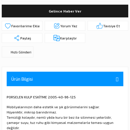
ı
ar
r
Kapı Rakamları/Yönlendirme
Teknik Malzemeler
Acil Çıkış Kapısı Kilidi
Alüminyum Folyo Bant
Fırçalar
Gelince Haber Ver
i
Süpürgelik
Kapı Fitili
Silindirli Gömme Kilitler
İskarpela
Yorum Yaz
Tavsiye Et
leri
lik
Kapı Altı Fırça
Gömme Emniyet Kilitleri
Çekiç/Keser
Paylaş
Karşılaştır
Sürgüler
Elektrikli Kapı Karşılıkları
Pense
Hızlı Gönderi
Ispatula
uarları
ri
Marangoz Rende
Ürün Bilgisi
ri
PORSELEN KULP ESKİTME 2005-40-96-125
e/Ses Stoperi
ı
Mobilyalarınızın daha estetik ve şık görünmelerini sağlar.
Hijyeniktir, mikrop barındırmaz.
Temizliği kolaydır, nemli yâda kuru bir bez ile silinmesi yeterlidir,
patıcıları
emleri
çamaşır suyu, tuz ruhu gibi kimyasal malzemelerle teması uygun
değildir.