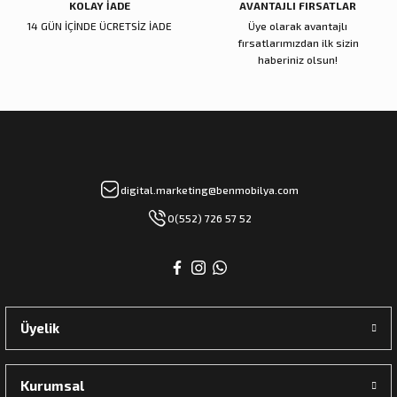
KOLAY İADE
AVANTAJLI FIRSATLAR
14 GÜN İÇİNDE ÜCRETSİZ İADE
Üye olarak avantajlı
fırsatlarımızdan ilk sizin
haberiniz olsun!
digital.marketing@benmobilya.com
0(552) 726 57 52
Üyelik
Kurumsal