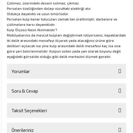
Çizilmez, üzerindeki deseni solmaz, çıkmaz.
Porselen özelliğinden dolayı vücuttaki elektriği alır.
Oldukça dayanıklı ve uzun ömürlüdür.
Porselen kulp kenar tutucuları zamak tan üretilmiştir, darbelere ve
rı
çizilmelere karsı dayanıklıdır.
Kulp Ölçüsü Nasıl Alınmalıdır?
manları
Mobilyalarınız da mevcut kulpları değiştirmek istiyorsanız, kapaklardaki
iki delik arasındaki mesafeyi ölçerek yada alacağınız ürüne göre
delikleri açılacak ise yine kulp arasındaki delik mesafesi kaç ise ona
göre yeri belirlenmelidir. Kulpun üsten yada yan olarak boyunu değil
aşağıdaki görselde olduğu gibi delik merkezini ölçmek gerekir.
Yorumlar
Soru & Cevap
Bu ürüne ilk yorumu siz yapın!
Taksit Seçenekleri
Yorum Yaz
Ürün hakkında henüz soru sorulmamış.
Önerileriniz