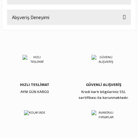
Soru Sor
Bu ürünün fiyat bilgisi, resim, ürün açıklamalarında ve diğer
Alışveriş Deneyimi
konularda yetersiz gördüğünüz noktaları öneri formunu kullanarak
tarafımıza iletebilirsiniz.
Görüş ve önerileriniz için teşekkür ederiz.
Sitemize ilk yorumu siz yapın!
Ürün resmi kalitesiz, bozuk veya görüntülenemiyor.
Ürün açıklamasında eksik bilgiler bulunuyor.
Deneyimini Paylaş
Ürün bilgilerinde hatalar bulunuyor.
Ürün fiyatı diğer sitelerden daha pahalı.
Bu ürüne benzer farklı alternatifler olmalı.
HIZLI TESLİMAT
GÜVENLİ ALIŞVERİŞ
AYNI GÜN KARGO
Kredi kartı bilgileriniz SSL
sertifikası ile korunmaktadır.
Gönder