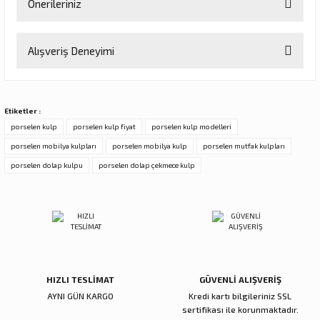
Önerileriniz
Soru Sor
Bu ürünün fiyat bilgisi, resim, ürün açıklamalarında ve diğer
Alışveriş Deneyimi
konularda yetersiz gördüğünüz noktaları öneri formunu kullanarak
tarafımıza iletebilirsiniz.
Görüş ve önerileriniz için teşekkür ederiz.
Sitemize ilk yorumu siz yapın!
Etiketler :
Ürün resmi kalitesiz, bozuk veya görüntülenemiyor.
porselen kulp
porselen kulp fiyat
porselen kulp modelleri
Ürün açıklamasında eksik bilgiler bulunuyor.
porselen mobilya kulpları
porselen mobilya kulp
porselen mutfak kulpları
Deneyimini Paylaş
Ürün bilgilerinde hatalar bulunuyor.
porselen dolap kulpu
porselen dolap çekmece kulp
Ürün fiyatı diğer sitelerden daha pahalı.
Bu ürüne benzer farklı alternatifler olmalı.
HIZLI TESLİMAT
GÜVENLİ ALIŞVERİŞ
Gönder
AYNI GÜN KARGO
Kredi kartı bilgileriniz SSL
sertifikası ile korunmaktadır.