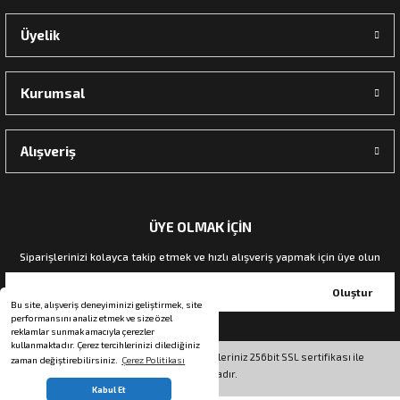
Üyelik
Kurumsal
Alışveriş
ÜYE OLMAK İÇİN
Siparişlerinizi kolayca takip etmek ve hızlı alışveriş yapmak için üye olun
Oluştur
Bu site, alışveriş deneyiminizi geliştirmek, site
performansını analiz etmek ve size özel
reklamlar sunmak amacıyla çerezler
kullanmaktadır. Çerez tercihlerinizi dilediğiniz
© Tüm hakları saklıdır. Kredi kartı bilgileriniz 256bit SSL sertifikası ile
zaman değiştirebilirsiniz.
Çerez Politikası
korunmaktadır.
whatsapp Sipariş
Kabul Et