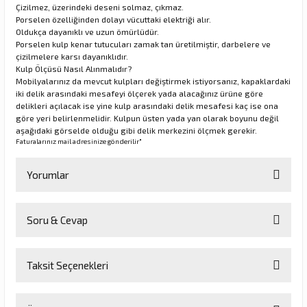
Çizilmez, üzerindeki deseni solmaz, çıkmaz.
Porselen özelliğinden dolayı vücuttaki elektriği alır.
Oldukça dayanıklı ve uzun ömürlüdür.
Porselen kulp kenar tutucuları zamak tan üretilmiştir, darbelere ve
rı
çizilmelere karsı dayanıklıdır.
Kulp Ölçüsü Nasıl Alınmalıdır?
manları
Mobilyalarınız da mevcut kulpları değiştirmek istiyorsanız, kapaklardaki
iki delik arasındaki mesafeyi ölçerek yada alacağınız ürüne göre
delikleri açılacak ise yine kulp arasındaki delik mesafesi kaç ise ona
göre yeri belirlenmelidir. Kulpun üsten yada yan olarak boyunu değil
aşağıdaki görselde olduğu gibi delik merkezini ölçmek gerekir.
Faturalarınız mail adresinize gönderilir"
Yorumlar
Soru & Cevap
Bu ürüne ilk yorumu siz yapın!
Taksit Seçenekleri
Yorum Yaz
Ürün hakkında henüz soru sorulmamış.