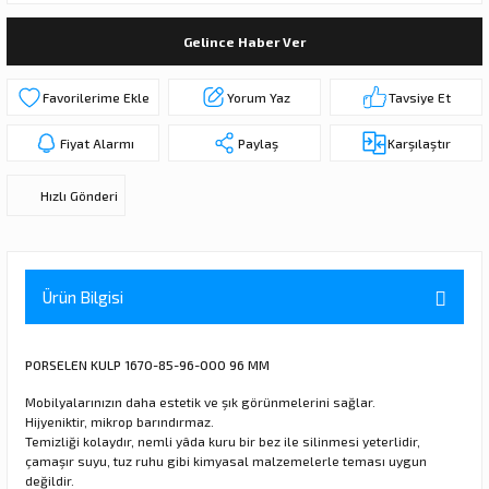
ı
ar
r
Kapı Rakamları/Yönlendirme
Teknik Malzemeler
Acil Çıkış Kapısı Kilidi
Alüminyum Folyo Bant
Fırçalar
Gelince Haber Ver
i
Süpürgelik
Kapı Fitili
Silindirli Gömme Kilitler
İskarpela
Yorum Yaz
Tavsiye Et
leri
lik
Kapı Altı Fırça
Gömme Emniyet Kilitleri
Çekiç/Keser
Fiyat Alarmı
Paylaş
Karşılaştır
Sürgüler
Elektrikli Kapı Karşılıkları
Pense
Hızlı Gönderi
Ispatula
uarları
ri
Marangoz Rende
Ürün Bilgisi
ri
PORSELEN KULP 1670-85-96-000 96 MM
e/Ses Stoperi
ı
Mobilyalarınızın daha estetik ve şık görünmelerini sağlar.
Hijyeniktir, mikrop barındırmaz.
Temizliği kolaydır, nemli yâda kuru bir bez ile silinmesi yeterlidir,
patıcıları
emleri
çamaşır suyu, tuz ruhu gibi kimyasal malzemelerle teması uygun
değildir.