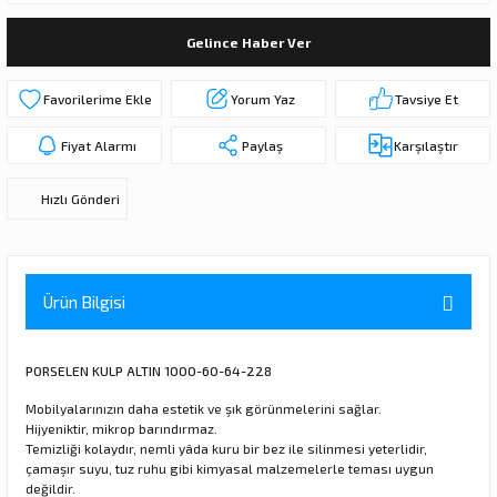
ı
ar
r
Kapı Rakamları/Yönlendirme
Teknik Malzemeler
Acil Çıkış Kapısı Kilidi
Alüminyum Folyo Bant
Fırçalar
Gelince Haber Ver
i
Süpürgelik
Kapı Fitili
Silindirli Gömme Kilitler
İskarpela
Yorum Yaz
Tavsiye Et
leri
lik
Kapı Altı Fırça
Gömme Emniyet Kilitleri
Çekiç/Keser
Fiyat Alarmı
Paylaş
Karşılaştır
Sürgüler
Elektrikli Kapı Karşılıkları
Pense
Hızlı Gönderi
Ispatula
uarları
ri
Marangoz Rende
Ürün Bilgisi
ri
PORSELEN KULP ALTIN 1000-60-64-228
e/Ses Stoperi
ı
Mobilyalarınızın daha estetik ve şık görünmelerini sağlar.
Hijyeniktir, mikrop barındırmaz.
Temizliği kolaydır, nemli yâda kuru bir bez ile silinmesi yeterlidir,
patıcıları
emleri
çamaşır suyu, tuz ruhu gibi kimyasal malzemelerle teması uygun
değildir.