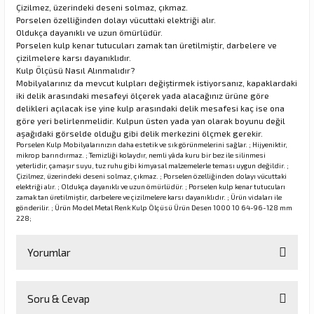
Çizilmez, üzerindeki deseni solmaz, çıkmaz.
Porselen özelliğinden dolayı vücuttaki elektriği alır.
Oldukça dayanıklı ve uzun ömürlüdür.
Porselen kulp kenar tutucuları zamak tan üretilmiştir, darbelere ve
rı
çizilmelere karsı dayanıklıdır.
Kulp Ölçüsü Nasıl Alınmalıdır?
manları
Mobilyalarınız da mevcut kulpları değiştirmek istiyorsanız, kapaklardaki
iki delik arasındaki mesafeyi ölçerek yada alacağınız ürüne göre
delikleri açılacak ise yine kulp arasındaki delik mesafesi kaç ise ona
göre yeri belirlenmelidir. Kulpun üsten yada yan olarak boyunu değil
aşağıdaki görselde olduğu gibi delik merkezini ölçmek gerekir.
Porselen Kulp Mobilyalarınızın daha estetik ve sık görünmelerini sağlar. ; Hijyeniktir,
mikrop barındırmaz. ; Temizliği kolaydır, nemli yâda kuru bir bez ile silinmesi
yeterlidir, çamaşır suyu, tuz ruhu gibi kimyasal malzemelerle teması uygun değildir. ;
Çizilmez, üzerindeki deseni solmaz, çıkmaz. ; Porselen özelliğinden dolayı vücuttaki
elektriği alır. ; Oldukça dayanıklı ve uzun ömürlüdür. ; Porselen kulp kenar tutucuları
zamak tan üretilmiştir, darbelere ve çizilmelere karsı dayanıklıdır. ; Ürün vidaları ile
gönderilir. ; Ürün Model Metal Renk Kulp Ölçüsü Ürün Desen 1000 10 64-96-128 mm
228;
Yorumlar
Soru & Cevap
Bu ürüne ilk yorumu siz yapın!