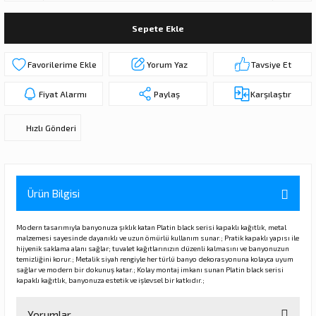
ı
ar
r
Kapı Rakamları/Yönlendirme
Teknik Malzemeler
Acil Çıkış Kapısı Kilidi
Alüminyum Folyo Bant
Fırçalar
Sepete Ekle
i
Süpürgelik
Kapı Fitili
Silindirli Gömme Kilitler
İskarpela
Yorum Yaz
Tavsiye Et
leri
lik
Kapı Altı Fırça
Gömme Emniyet Kilitleri
Çekiç/Keser
Fiyat Alarmı
Paylaş
Karşılaştır
Sürgüler
Elektrikli Kapı Karşılıkları
Pense
Hızlı Gönderi
Ispatula
uarları
ri
Marangoz Rende
Ürün Bilgisi
ri
Modern tasarımıyla banyonuza şıklık katan Platin black serisi kapaklı kağıtlık, metal
malzemesi sayesinde dayanıklı ve uzun ömürlü kullanım sunar.; Pratik kapaklı yapısı ile
hijyenik saklama alanı sağlar; tuvalet kağıtlarınızın düzenli kalmasını ve banyonuzun
e/Ses Stoperi
ı
temizliğini korur.; Metalik siyah rengiyle her türlü banyo dekorasyonuna kolayca uyum
sağlar ve modern bir dokunuş katar.; Kolay montaj imkanı sunan Platin black serisi
kapaklı kağıtlık, banyonuza estetik ve işlevsel bir katkıdır.;
patıcıları
emleri
Yorumlar