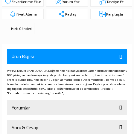
Yorum Yaz
Tavsiye Et
ı
ar
r
Kapı Rakamları/Yönlendirme
Teknik Malzemeler
Acil Çıkış Kapısı Kilidi
Alüminyum Folyo Bant
Fırçalar
Fiyat Alarmı
Paylaş
Karşılaştır
i
Süpürgelik
Kapı Fitili
Silindirli Gömme Kilitler
İskarpela
Hızlı Gönderi
leri
lik
Kapı Altı Fırça
Gömme Emniyet Kilitleri
Çekiç/Keser
Sürgüler
Elektrikli Kapı Karşılıkları
Pense
Ürün Bilgisi
Ispatula
PAYTAZ KROM BANYO ASKILIK Doğanlar marka banyo aksesuarları ürünlerinin tamamı %
100 pirinç ve paslanmaya karşı dayanıklı banyo aksesuarlarıdır, üzerinde birinci sınıf
krom kaplama bulunmaktadır. ; Doğanlar marka krom duvara monte ikili banyo askılık,
uarları
ri
Marangoz Rende
takım halinde kullanmak isterseniz sitemizin arama çubuğuna Paytaz yazarak modelin
diş fırçalık, wc kağıtlık, havluluk gibi diğer ürünlerini de temin edebilirsiniz. ;
"Faturalarınız mail adresinize gönderilir";
ri
Yorumlar
e/Ses Stoperi
ı
patıcıları
emleri
Soru & Cevap
Bu ürüne ilk yorumu siz yapın!