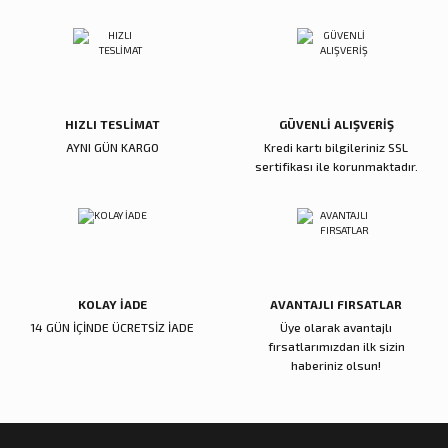
Ürün açıklamasında eksik bilgiler bulunuyor.
Deneyimini Paylaş
Ürün bilgilerinde hatalar bulunuyor.
Ürün fiyatı diğer sitelerden daha pahalı.
Bu ürüne benzer farklı alternatifler olmalı.
HIZLI TESLİMAT
GÜVENLİ ALIŞVERİŞ
AYNI GÜN KARGO
Kredi kartı bilgileriniz SSL
sertifikası ile korunmaktadır.
Gönder
KOLAY İADE
AVANTAJLI FIRSATLAR
14 GÜN İÇİNDE ÜCRETSİZ İADE
Üye olarak avantajlı
fırsatlarımızdan ilk sizin
haberiniz olsun!