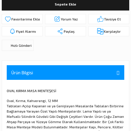
Sepete Ekle
ı
ar
r
Kapı Rakamları/Yönlendirme
Teknik Malzemeler
Acil Çıkış Kapısı Kilidi
Alüminyum Folyo Bant
Fırçalar
Yorum Yaz
Tavsiye Et
i
Süpürgelik
Kapı Fitili
Silindirli Gömme Kilitler
İskarpela
Fiyat Alarmı
Paylaş
Karşılaştır
leri
lik
Kapı Altı Fırça
Gömme Emniyet Kilitleri
Çekiç/Keser
Hızlı Gönderi
Sürgüler
Elektrikli Kapı Karşılıkları
Pense
Ispatula
Ürün Bilgisi
uarları
ri
Marangoz Rende
OVAL KIRMA MASA MENTEŞESİ
ri
Oval, Kırma, Kahverengi, 12 MM
Tablaları Açılıp Kapanan ve ya Genişleyen Masalarda Tablaları Birbirine
e/Ses Stoperi
ı
Bağlamaya Yarayan Özel Yapılı Menteşelerdir. Lama Yapılı ve ya
Mafsallı Silindirik Gövdeli Gibi Değişik Çeşitleri Vardır. Ürün Çoğu Zaman
patıcıları
emleri
Ahşap Parçaya ve Yüzeye Gömme Olarak Kullanılmaktadır. Bir Çok Farklı
Masa Menteşe Modeli Bulunmaktadır. Menteşeler Kapı, Pencere, Kilitler