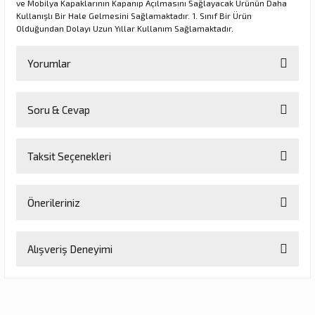
ve Mobilya Kapaklarının Kapanıp Açılmasını Sağlayacak Ürünün Daha
Kullanışlı Bir Hale Gelmesini Sağlamaktadır. 1. Sınıf Bir Ürün
Olduğundan Dolayı Uzun Yıllar Kullanım Sağlamaktadır.
rı
Yorumlar
manları
Soru & Cevap
Bu ürüne ilk yorumu siz yapın!
Taksit Seçenekleri
Yorum Yaz
Ürün hakkında henüz soru sorulmamış.
Önerileriniz
Soru Sor
Bu ürünün fiyat bilgisi, resim, ürün açıklamalarında ve diğer
Alışveriş Deneyimi
konularda yetersiz gördüğünüz noktaları öneri formunu kullanarak
tarafımıza iletebilirsiniz.
Görüş ve önerileriniz için teşekkür ederiz.
Sitemize ilk yorumu siz yapın!
Ürün resmi kalitesiz, bozuk veya görüntülenemiyor.