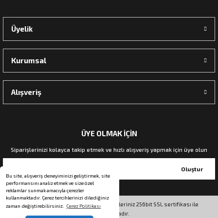
Üyelik
Kurumsal
Alışveriş
ÜYE OLMAK İÇİN
Siparişlerinizi kolayca takip etmek ve hızlı alışveriş yapmak için üye olun
Oluştur
Bu site, alışveriş deneyiminizi geliştirmek, site
performansını analiz etmek ve size özel
reklamlar sunmak amacıyla çerezler
kullanmaktadır. Çerez tercihlerinizi dilediğiniz
© Tüm hakları saklıdır. Kredi kartı bilgileriniz 256bit SSL sertifikası ile
zaman değiştirebilirsiniz.
Çerez Politikası
korunmaktadır.