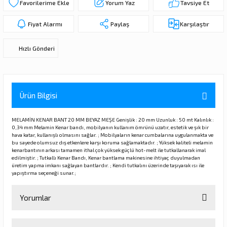
Yorum Yaz
Tavsiye Et
ı
ar
r
Kapı Rakamları/Yönlendirme
Teknik Malzemeler
Acil Çıkış Kapısı Kilidi
Alüminyum Folyo Bant
Fırçalar
Fiyat Alarmı
Paylaş
Karşılaştır
i
Süpürgelik
Kapı Fitili
Silindirli Gömme Kilitler
İskarpela
Hızlı Gönderi
leri
lik
Kapı Altı Fırça
Gömme Emniyet Kilitleri
Çekiç/Keser
Sürgüler
Elektrikli Kapı Karşılıkları
Pense
Ürün Bilgisi
Ispatula
MELAMİN KENAR BANT 20 MM BEYAZ MEŞE Genişlik : 20 mm Uzunluk : 50 mt Kalınlık :
0,34 mm Melamin Kenar bandı, mobilyanın kullanım ömrünü uzatır, estetik ve şık bir
hava katar, kullanışlı olmasını sağlar. ; Mobilyaların kenar cumbalarına uygulanmakta ve
uarları
ri
Marangoz Rende
bu sayede olumsuz dış etkenlere karşı koruma sağlamaktadır. ; Yüksek kaliteli melamin
kenarbantının arkası tamamen ithal çok yüksek güçlü hot-melt ile tutkallanarak imal
edilmiştir. ; Tutkallı Kenar Bandı, Kenar bantlama makinesine ihtiyaç duyulmadan
ri
üretim yapma imkanı sağlayan bantlardır. ; Kendi tutkalını üzerinde taşıyarak ısı ile
yapıştırma seçeneği sunar.;
e/Ses Stoperi
ı
Yorumlar
patıcıları
emleri