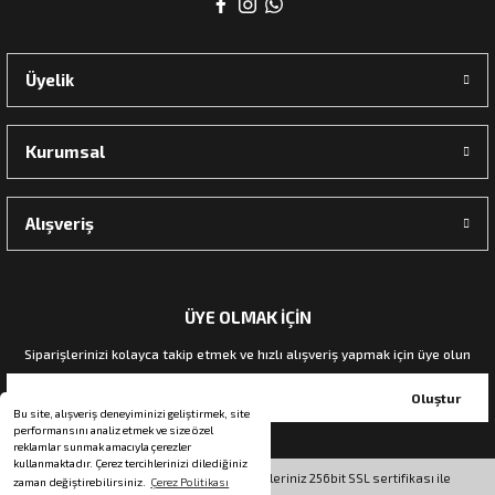
Üyelik
Kurumsal
Alışveriş
ÜYE OLMAK İÇİN
Siparişlerinizi kolayca takip etmek ve hızlı alışveriş yapmak için üye olun
Oluştur
Bu site, alışveriş deneyiminizi geliştirmek, site
performansını analiz etmek ve size özel
reklamlar sunmak amacıyla çerezler
kullanmaktadır. Çerez tercihlerinizi dilediğiniz
© Tüm hakları saklıdır. Kredi kartı bilgileriniz 256bit SSL sertifikası ile
zaman değiştirebilirsiniz.
Çerez Politikası