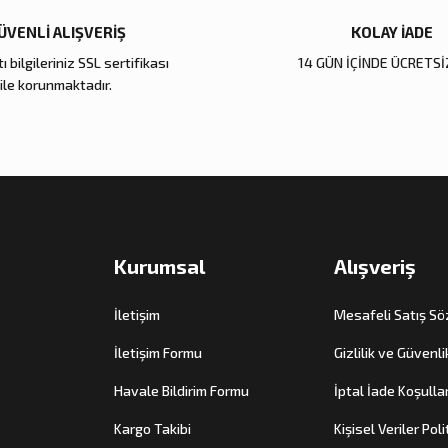
Gönder
ÜVENLİ ALIŞVERİŞ
KOLAY İADE
ı bilgileriniz SSL sertifikası
14 GÜN İÇİNDE ÜCRETSİ
ile korunmaktadır.
Kurumsal
Alışveriş
İletişim
Mesafeli Satış S
İletişim Formu
Gizlilik ve Güvenli
Havale Bildirim Formu
İptal İade Koşullar
Kargo Takibi
Kişisel Veriler Poli