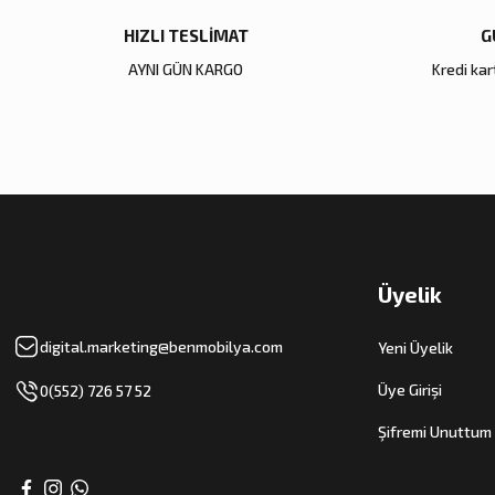
HIZLI TESLİMAT
G
AYNI GÜN KARGO
Kredi kart
Üyelik
digital.marketing@benmobilya.com
Yeni Üyelik
Üye Girişi
0(552) 726 57 52
Şifremi Unuttum