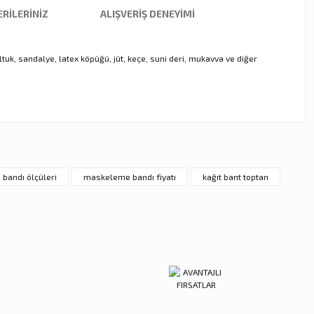
RILERINIZ
ALIŞVERIŞ DENEYIMI
tuk, sandalye, latex köpüğü, jüt, keçe, suni deri, mukavva ve diğer
ebilirsiniz.
bandı ölçüleri
maskeleme bandı fiyatı
kağıt bant toptan