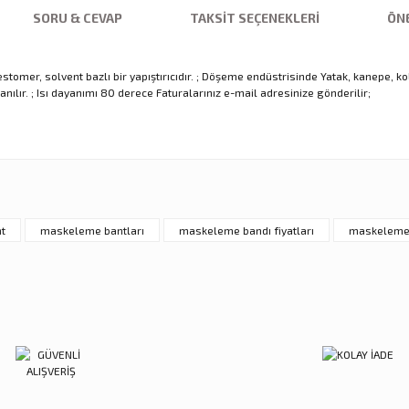
SORU & CEVAP
TAKSIT SEÇENEKLERI
ÖNE
omer, solvent bazlı bir yapıştırıcıdır. ; Döşeme endüstrisinde Yatak, kanepe, kol
nılır. ; Isı dayanımı 80 derece Faturalarınız e-mail adresinize gönderilir;
nularda yetersiz gördüğünüz noktaları öneri formunu kullanarak tarafımıza ilet
Ürün hakkında henüz soru sorulmamış.
Sitemize ilk yorumu siz yapın!
Bu ürüne ilk yorumu siz yapın!
Deneyimini Paylaş
Yorum Yaz
Soru Sor
t
maskeleme bantları
maskeleme bandı fiyatları
maskeleme 