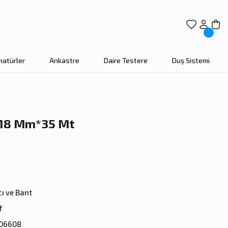
matürler
Ankastre
Daire Testere
Duş Sistemi
 18 Mm*35 Mt
cı ve Bant
f
06608