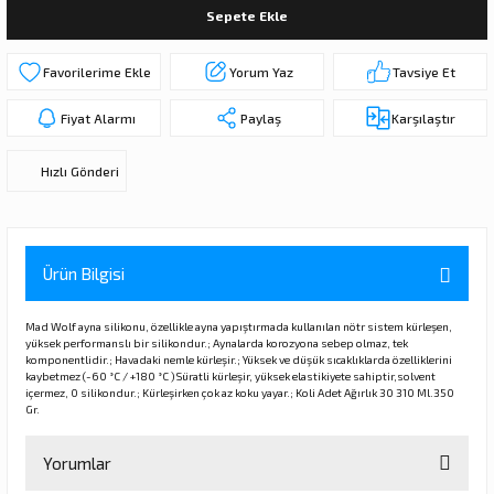
Sepete Ekle
ı
ar
r
Kapı Rakamları/Yönlendirme
Teknik Malzemeler
Acil Çıkış Kapısı Kilidi
Alüminyum Folyo Bant
Fırçalar
Yorum Yaz
Tavsiye Et
i
Süpürgelik
Kapı Fitili
Silindirli Gömme Kilitler
İskarpela
Fiyat Alarmı
Paylaş
Karşılaştır
leri
lik
Kapı Altı Fırça
Gömme Emniyet Kilitleri
Çekiç/Keser
Hızlı Gönderi
Sürgüler
Elektrikli Kapı Karşılıkları
Pense
Ispatula
Ürün Bilgisi
uarları
ri
Marangoz Rende
Mad Wolf ayna silikonu, özellikle ayna yapıştırmada kullanılan nötr sistem kürleşen,
yüksek performanslı bir silikondur.; Aynalarda korozyona sebep olmaz, tek
ri
komponentlidir.; Havadaki nemle kürleşir.; Yüksek ve düşük sıcaklıklarda özelliklerini
kaybetmez (-60 °C / +180 °C ) Süratli kürleşir, yüksek elastikiyete sahiptir,solvent
içermez, 0 silikondur.; Kürleşirken çok az koku yayar.; Koli Adet Ağırlık 30 310 Ml.350
e/Ses Stoperi
ı
Gr.
patıcıları
emleri
Yorumlar