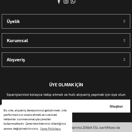
Üyelik
Kurumsal
Alışveriş
ÜYE OLMAK İÇİN
Siparişlerinizi kolayca takip etmek ve hızlı alışveriş yapmak için üye olun
Oluştur
Bu site, alışveriş deneyiminizi geliştirmek, site
performansını analiz etmek ve size özel
reklamlar sunmak amacıyla çerezler
kullanmaktadır. Çerez tercihlerinizi dilediğiniz
© Tüm hakları saklıdır. Kredi kartı bilgileriniz 256bit SSL sertifikası ile
zaman değiştirebilirsiniz.
Çerez Politikası