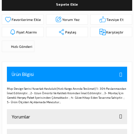
Sepete Ekle
ı
ar
r
Kapı Rakamları/Yönlendirme
Teknik Malzemeler
Acil Çıkış Kapısı Kilidi
Alüminyum Folyo Bant
Fırçalar
Yorum Yaz
Tavsiye Et
i
Süpürgelik
Kapı Fitili
Silindirli Gömme Kilitler
İskarpela
Fiyat Alarmı
Paylaş
Karşılaştır
leri
lik
Kapı Altı Fırça
Gömme Emniyet Kilitleri
Çekiç/Keser
Hızlı Gönderi
Sürgüler
Elektrikli Kapı Karşılıkları
Pense
Ispatula
Ürün Bilgisi
uarları
ri
Marangoz Rende
Mvp Design Serisi Yuvarlak Havluluk (Hızlı Kargo Anında Teslimat) 1- 304 Paslanmazdan
İmal Edilmiştir. ; 2- Uzun Ömürlü Ve Kaliteli Kromdan İmal Edilmiştir. ; 3- Montaj İçin
ri
Gerekli Herşey Paket İçerisinden Çıkmaktadır. ; 4- Göze Hitap Eden Tasarıma Sahiptir. ;
5- Ürün Ölçüleri Açıklamada Mevcutur.;
e/Ses Stoperi
ı
Yorumlar
patıcıları
emleri