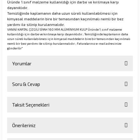
Üründe 1.sınıf malzeme kullanıldığı için darbe ve kırılmaya karşı
dayanıklıdır.
Temizliğinde kaplamanın daha uzun süreli kullanılabilmesi için
kimyasal maddelerin bire bir temasından kaçınılmalı nemli bir bez
rı
yardımı ile silinip kurulanmalıdır.
VANNİ KARTAL ÇİZGİLİ SİYAH 160 MM ALÜMİNYUM KULP Üründe 1.sınıf malzeme
kullanıldığı için darbe ve kırılmaya karşı dayanıklıdır.; Temizliğinde kaplamanın daha
manları
uzun süreli kullanılabilmesi için kimyasal maddelerin bire bir temasından kaçınılmalı
nemli bir bez yardımı ile silinip kurulanmalıdır.; Faturalarınız e-mail adresinize
gönderilir"
Yorumlar
Soru & Cevap
Bu ürüne ilk yorumu siz yapın!
Taksit Seçenekleri
Yorum Yaz
Ürün hakkında henüz soru sorulmamış.
Önerileriniz
Soru Sor