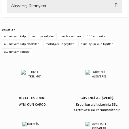
Bu ürünün fiyat bilgisi, resim, ürün açıklamalarında ve diğer
Alışveriş Deneyimi
konularda yetersiz gördüğünüz noktaları öneri formunu kullanarak
tarafımıza iletebilirsiniz.
Görüş ve önerileriniz için teşekkür ederiz.
Sitemize ilk yorumu siz yapın!
Etiketler :
Ürün resmi kalitesiz, bozuk veya görüntülenemiyor.
alüminyum kulp
mobilya kulpları
mutfak kulpları
160 mm kulp
Ürün açıklamasında eksik bilgiler bulunuyor.
alüminyum kulp modelleri
mobilya kulp çeşitleri
alüminyum kulp fiyatları
Deneyimini Paylaş
Ürün bilgilerinde hatalar bulunuyor.
alüminyum kulplar
Ürün fiyatı diğer sitelerden daha pahalı.
Bu ürüne benzer farklı alternatifler olmalı.
HIZLI TESLİMAT
GÜVENLİ ALIŞVERİŞ
Gönder
AYNI GÜN KARGO
Kredi kartı bilgileriniz SSL
sertifikası ile korunmaktadır.