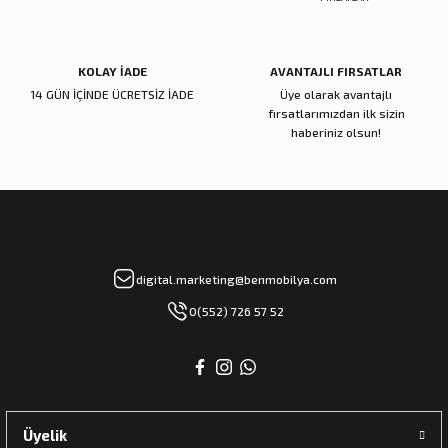
KOLAY İADE
AVANTAJLI FIRSATLAR
14 GÜN İÇİNDE ÜCRETSİZ İADE
Üye olarak avantajlı
fırsatlarımızdan ilk sizin
haberiniz olsun!
digital.marketing@benmobilya.com
0(552) 726 57 52
Üyelik