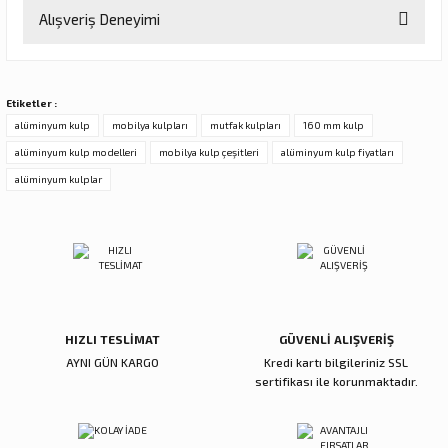
Bu ürünün fiyat bilgisi, resim, ürün açıklamalarında ve diğer
Alışveriş Deneyimi
konularda yetersiz gördüğünüz noktaları öneri formunu kullanarak
tarafımıza iletebilirsiniz.
Görüş ve önerileriniz için teşekkür ederiz.
Sitemize ilk yorumu siz yapın!
Etiketler :
Ürün resmi kalitesiz, bozuk veya görüntülenemiyor.
alüminyum kulp
mobilya kulpları
mutfak kulpları
160 mm kulp
Ürün açıklamasında eksik bilgiler bulunuyor.
alüminyum kulp modelleri
mobilya kulp çeşitleri
alüminyum kulp fiyatları
Deneyimini Paylaş
Ürün bilgilerinde hatalar bulunuyor.
alüminyum kulplar
Ürün fiyatı diğer sitelerden daha pahalı.
Bu ürüne benzer farklı alternatifler olmalı.
HIZLI TESLİMAT
GÜVENLİ ALIŞVERİŞ
Gönder
AYNI GÜN KARGO
Kredi kartı bilgileriniz SSL
sertifikası ile korunmaktadır.