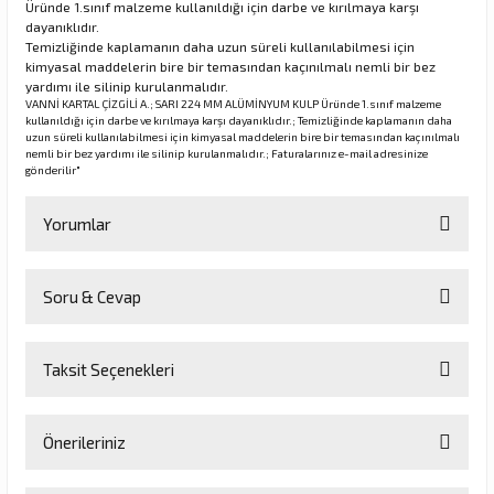
Üründe 1.sınıf malzeme kullanıldığı için darbe ve kırılmaya karşı
dayanıklıdır.
Temizliğinde kaplamanın daha uzun süreli kullanılabilmesi için
kimyasal maddelerin bire bir temasından kaçınılmalı nemli bir bez
rı
yardımı ile silinip kurulanmalıdır.
VANNİ KARTAL ÇİZGİLİ A.; SARI 224 MM ALÜMİNYUM KULP Üründe 1.sınıf malzeme
kullanıldığı için darbe ve kırılmaya karşı dayanıklıdır.; Temizliğinde kaplamanın daha
manları
uzun süreli kullanılabilmesi için kimyasal maddelerin bire bir temasından kaçınılmalı
nemli bir bez yardımı ile silinip kurulanmalıdır.; Faturalarınız e-mail adresinize
gönderilir"
Yorumlar
Soru & Cevap
Bu ürüne ilk yorumu siz yapın!
Taksit Seçenekleri
Yorum Yaz
Ürün hakkında henüz soru sorulmamış.
Önerileriniz
Soru Sor