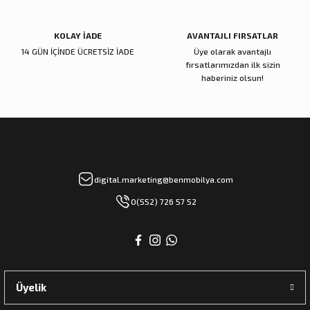
KOLAY İADE
AVANTAJLI FIRSATLAR
14 GÜN İÇİNDE ÜCRETSİZ İADE
Üye olarak avantajlı
fırsatlarımızdan ilk sizin
haberiniz olsun!
digital.marketing@benmobilya.com
0(552) 726 57 52
Üyelik